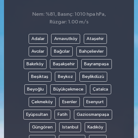
Nem: %81, Basınç: 1010 hpa hPa,
Rüzgar: 1.00 m/s
Adalar
Arnavutköy
Ataşehir
Avcılar
Bağcılar
Bahçelievler
Bakırköy
Başakşehir
Bayrampaşa
Beşiktaş
Beykoz
Beylikdüzü
Beyoğlu
Büyükçekmece
Çatalca
Çekmeköy
Esenler
Esenyurt
Eyüpsultan
Fatih
Gaziosmanpaşa
Güngören
Istanbul
Kadıköy