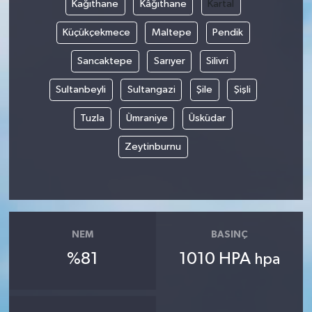
Kağıthane
Kâğıthane
Kartal
Küçükçekmece
Maltepe
Pendik
Sancaktepe
Sarıyer
Silivri
Sultanbeyli
Sultangazi
Şile
Şişli
Tuzla
Ümraniye
Üsküdar
Zeytinburnu
NEM
BASINÇ
%81
1010 HPA
hpa