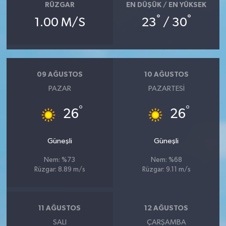
RÜZGAR
EN DÜŞÜK / EN YÜKSEK
°
°
1.00 M/S
23
/ 30
09 AĞUSTOS
10 AĞUSTOS
PAZAR
PAZARTESI
°
°
26
26
Güneşli
Güneşli
Nem: %73
Nem: %68
Rüzgar: 8.89 m/s
Rüzgar: 9.11 m/s
11 AĞUSTOS
12 AĞUSTOS
SALI
ÇARŞAMBA