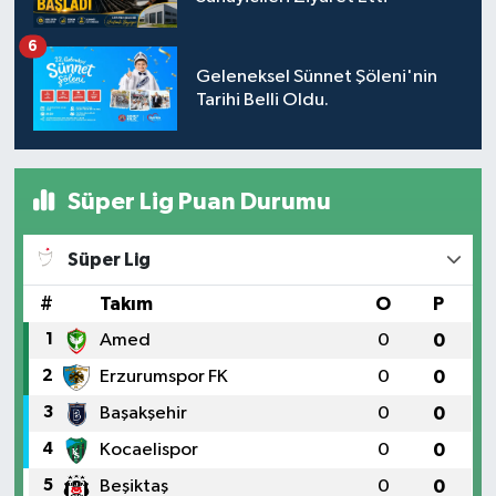
6
Geleneksel Sünnet Şöleni'nin
Tarihi Belli Oldu.
Süper Lig Puan Durumu
Süper Lig
#
Takım
O
P
1
Amed
0
0
2
Erzurumspor FK
0
0
3
Başakşehir
0
0
4
Kocaelispor
0
0
5
Beşiktaş
0
0