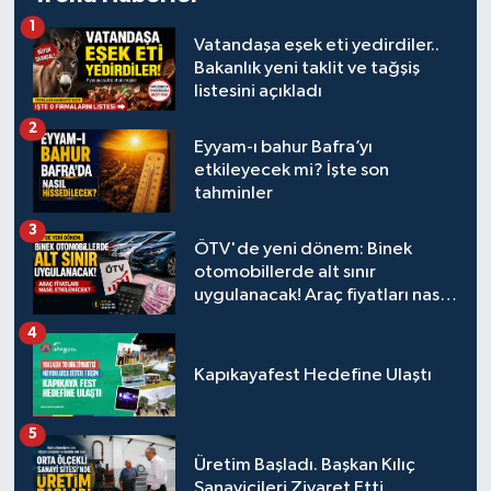
1
Vatandaşa eşek eti yedirdiler..
Bakanlık yeni taklit ve tağşiş
listesini açıkladı
2
Eyyam-ı bahur Bafra’yı
etkileyecek mi? İşte son
tahminler
3
ÖTV'de yeni dönem: Binek
otomobillerde alt sınır
uygulanacak! Araç fiyatları nasıl
etkilenecek?
4
Kapıkayafest Hedefine Ulaştı
5
Üretim Başladı. Başkan Kılıç
Sanayicileri Ziyaret Etti