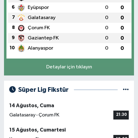
6
Eyüpspor
0
0
7
Galatasaray
0
0
8
Çorum FK
0
0
9
Gaziantep FK
0
0
10
Alanyaspor
0
0
Detaylar için tıklayın
Süper Lig Fikstür
14 Ağustos, Cuma
Galatasaray - Çorum FK
21:30
15 Ağustos, Cumartesi