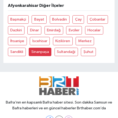
Afyonkarahisar Diğer İlçeler
Başmakçi
Bayat
Bolvadin
Çay
Çobanlar
Dazkiri
Dinar
Emirdağ
Evciler
Hocalar
İhsaniye
İscehisar
Kizilören
Merkez
Sandikli
Sinanpaşa
Sultandaği
Şuhut
Bafra’nın en kapsamlı Bafra haber sitesi. Son dakika Samsun ve
Bafra haberleri ve en güncel haberler Brthaber.com’da