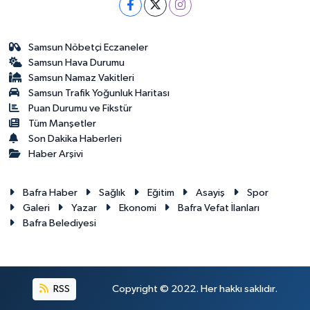
Samsun Nöbetçi Eczaneler
Samsun Hava Durumu
Samsun Namaz Vakitleri
Samsun Trafik Yoğunluk Haritası
Puan Durumu ve Fikstür
Tüm Manşetler
Son Dakika Haberleri
Haber Arşivi
Bafra Haber
Sağlık
Eğitim
Asayiş
Spor
Galeri
Yazar
Ekonomi
Bafra Vefat İlanları
Bafra Belediyesi
RSS
Copyright © 2022. Her hakkı saklıdır.