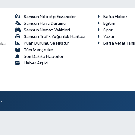
Samsun Nöbetçi Eczaneler
Bafra Haber
Samsun Hava Durumu
Eğitim
Samsun Namaz Vakitleri
Spor
Samsun Trafik Yoğunluk Haritası
Yazar
Puan Durumu ve Fikstür
Bafra Vefat İlanl
ika
Tüm Manşetler
r
Son Dakika Haberleri
Haber Arşivi
.