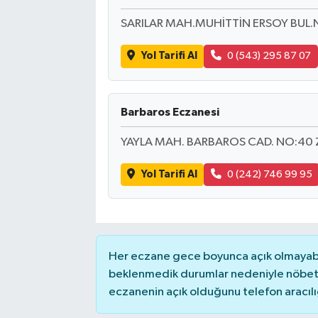
SARILAR MAH.MUHİTTİN ERSOY BUL.
Yol Tarifi Al
0 (543) 295 87 07
Barbaros Eczanesi
YAYLA MAH. BARBAROS CAD. NO:40
Yol Tarifi Al
0 (242) 746 99 95
Her eczane gece boyunca açık olmayabili
beklenmedik durumlar nedeniyle nöbete
eczanenin açık olduğunu telefon aracılığıy