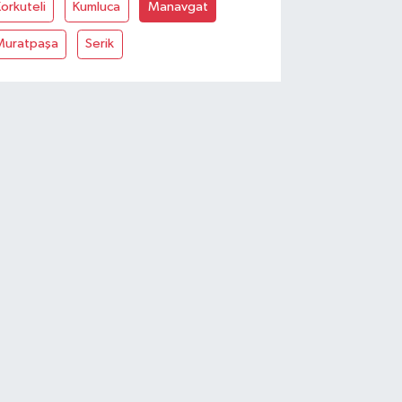
orkuteli
Kumluca
Manavgat
Muratpaşa
Serik