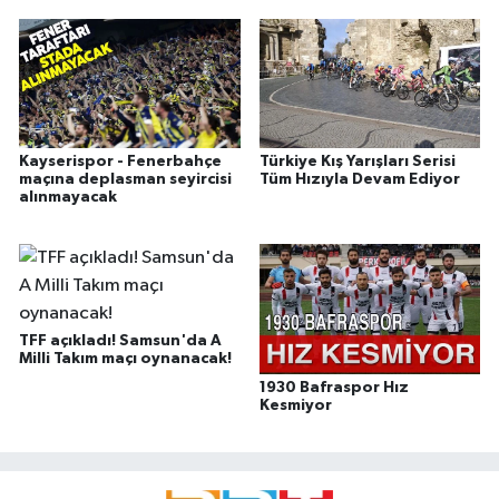
Kayserispor - Fenerbahçe
Türkiye Kış Yarışları Serisi
maçına deplasman seyircisi
Tüm Hızıyla Devam Ediyor
alınmayacak
TFF açıkladı! Samsun'da A
Milli Takım maçı oynanacak!
1930 Bafraspor Hız
Kesmiyor