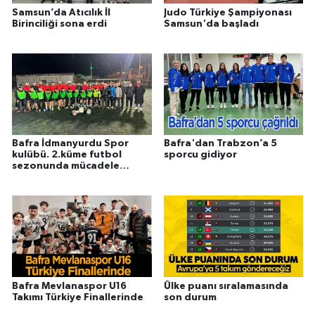
Samsun’da Atıcılık İl
Judo Türkiye Şampiyonası
Birinciliği sona erdi
Samsun'da başladı
Bafra İdmanyurdu Spor
Bafra'dan Trabzon’a 5
kulübü. 2.küme futbol
sporcu gidiyor
sezonunda mücadele
edecek.
Bafra Mevlanaspor U16
Ülke puanı sıralamasında
Takımı Türkiye Finallerinde
son durum