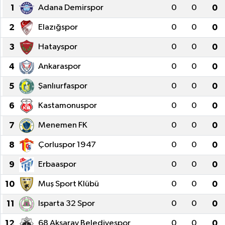
1
Adana Demirspor
0
0
0
2
Elazığspor
0
0
0
3
Hatayspor
0
0
0
4
Ankaraspor
0
0
0
5
Şanlıurfaspor
0
0
0
6
Kastamonuspor
0
0
0
7
Menemen FK
0
0
0
8
Çorluspor 1947
0
0
0
9
Erbaaspor
0
0
0
10
Muş Sport Klübü
0
0
0
11
Isparta 32 Spor
0
0
0
12
68 Aksaray Belediyespor
0
0
0