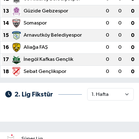
13
Güzide Gebzespor
0
0
0
14
Somaspor
0
0
0
15
Arnavutköy Belediyespor
0
0
0
16
Aliağa FAŞ
0
0
0
17
İnegöl Kafkas Gençlik
0
0
0
18
Sebat Gençlikspor
0
0
0
2. Lig Fikstür
Süper Lig