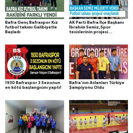
Bafra Genç Bafraspor Kız
AK Parti Bafra İlçe Başkanı
futbol takımı Galibiyetle
İbrahim Semiz,Spor
Başladı
tesislerinin projesi
onaylandı..
1930 Bafraspor 3 Sezonun
Bafra'nın Aslanları Türkiye
en kötü başlangıcını yaptı!
Şampiyonu Oldu