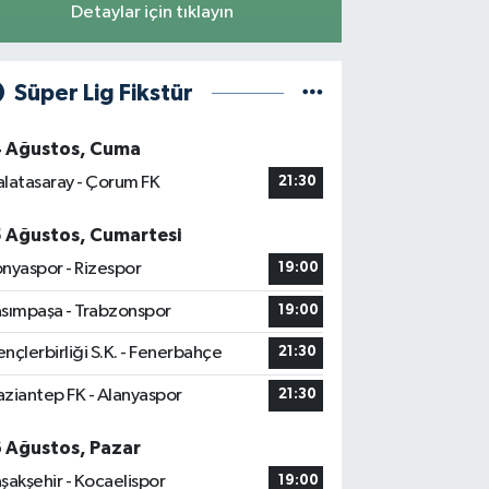
Detaylar için tıklayın
Süper Lig Fikstür
4 Ağustos, Cuma
latasaray - Çorum FK
21:30
5 Ağustos, Cumartesi
nyaspor - Rizespor
19:00
sımpaşa - Trabzonspor
19:00
nçlerbirliği S.K. - Fenerbahçe
21:30
ziantep FK - Alanyaspor
21:30
6 Ağustos, Pazar
şakşehir - Kocaelispor
19:00