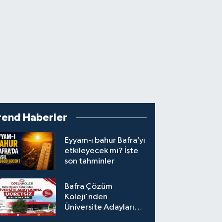
rend Haberler
Eyyam-ı bahur Bafra’yı
etkileyecek mi? İşte
son tahminler
Bafra Çözüm
Koleji'nden
Üniversite Adaylarına
Ücretsiz Tercih