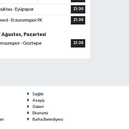
şiktaş - Eyüpspor
21:30
ed - Erzurumspor FK
21:30
7 Ağustos, Pazartesi
msunspor - Göztepe
21:30
Sağlık
Asayiş
Galeri
Ekonomi
arı
Bafra Belediyesi