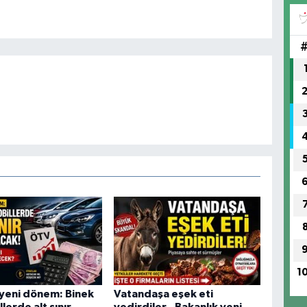
1
yeni dönem: Binek
Vatandaşa eşek eti