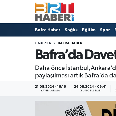
Bafra Vefat İlanları
Bafra Haber
Samsun Nöbetçi Eczaneler
Bafra Haber
Sağlık
Eğitim
Spor
Bafra Nöbetçi Eczaneler
Sağlık
Samsun Hava Durumu
HABERLER
BAFRA HABER
Bafra Haber
Eğitim
Samsun Namaz Vakitleri
Bafra’da Dave
Sağlık
Spor
Samsun Trafik Yoğunluk Haritası
Daha önce İstanbul,Ankara’da
Eğitim
Politika
Süper Lig Puan Durumu ve Fikstür
paylaşılması artık Bafra’da d
Asayiş
Bafra Belediyesi
Tüm Manşetler
21.08.2024 - 16:16
24.08.2024 - 09:41
YAYINLANMA
GÜNCELLEME
Spor
Künye
Son Dakika Haberleri
Samsun Haber
Haber Arşivi