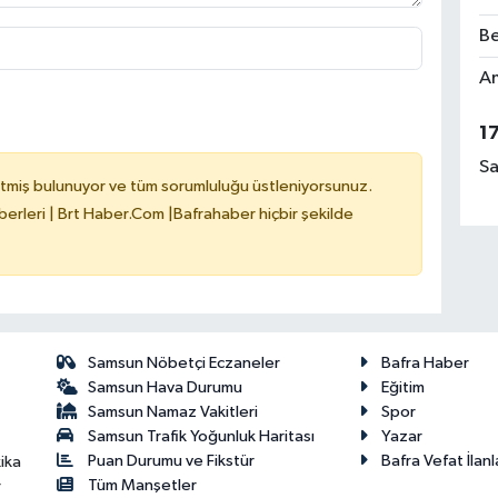
Be
Am
1
Sa
tmiş bulunuyor ve tüm sorumluluğu üstleniyorsunuz.
erleri | Brt Haber.Com |Bafrahaber hiçbir şekilde
Samsun Nöbetçi Eczaneler
Bafra Haber
Samsun Hava Durumu
Eğitim
Samsun Namaz Vakitleri
Spor
Samsun Trafik Yoğunluk Haritası
Yazar
Puan Durumu ve Fikstür
Bafra Vefat İlanl
ika
Tüm Manşetler
r