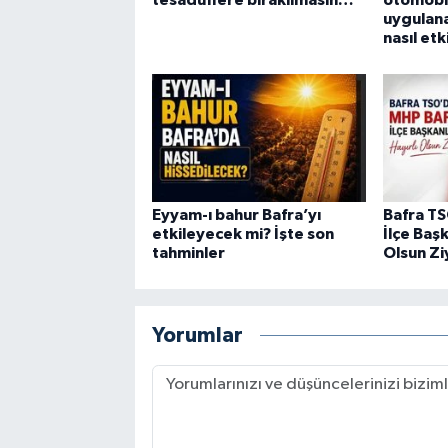
tesadüflere bırakılmasın…
otomobil
uygulana
nasıl et
Eyyam-ı bahur Bafra’yı
Bafra T
etkileyecek mi? İşte son
İlçe Başk
tahminler
Olsun Zi
Yorumlar