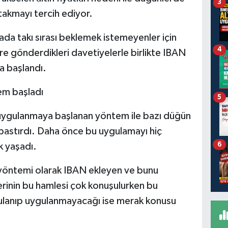
3
 takmayı tercih ediyor.
a takı sırası beklemek istemeyenler için
4
re gönderdikleri davetiyelerle birlikte IBAN
a başlandı.
em başladı
5
 uygulanmaya başlanan yöntem ile bazı düğün
bastırdı. Daha önce bu uygulamayı hiç
6
k yaşadı.
yöntemi olarak IBAN ekleyen ve bunu
lerinin bu hamlesi çok konuşulurken bu
lanıp uygulanmayacağı ise merak konusu