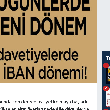
T
1
2
ında son derece maliyetli olmaya başladı.
yükselen altın fiyatları nedeni ile düğünlerde