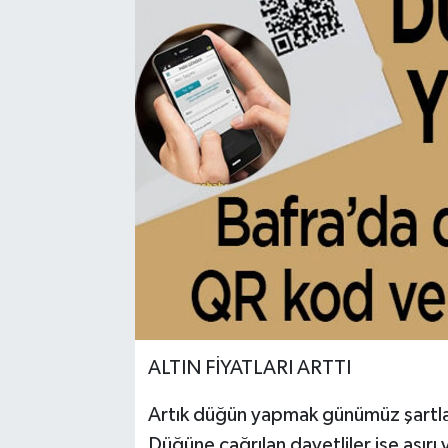
ALTIN FİYATLARI ARTTI
Artık düğün yapmak günümüz şartlar
Düğüne çağrılan davetliler ise aşırı 