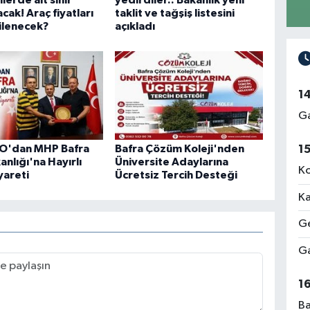
lerde alt sınır
yedirdiler.. Bakanlık yeni
cak! Araç fiyatları
taklit ve tağşiş listesini
kilenecek?
açıkladı
1
Ga
1
SO'dan MHP Bafra
Bafra Çözüm Koleji'nden
anlığı'na Hayırlı
Üniversite Adaylarına
Ko
yareti
Ücretsiz Tercih Desteği
Ka
Ge
Ga
1
Ba