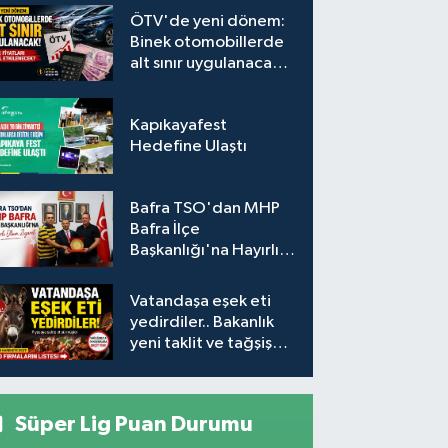
Desteği
ÖTV'de yeni dönem:
Binek otomobillerde
alt sınır uygulanacak!
Araç fiyatları nasıl
etkilenecek?
Kapıkayafest
Hedefine Ulaştı
Bafra TSO'dan MHP
Bafra İlçe
Başkanlığı'na Hayırlı
Olsun Ziyareti
Vatandaşa eşek eti
yedirdiler.. Bakanlık
yeni taklit ve tağşiş
listesini açıkladı
Süper Lig Puan Durumu