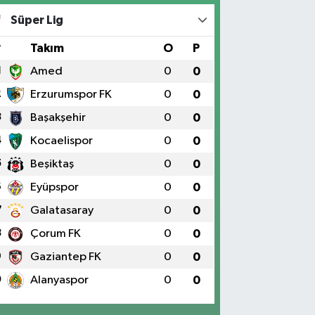
Süper Lig
#
Takım
O
P
1
Amed
0
0
2
Erzurumspor FK
0
0
3
Başakşehir
0
0
4
Kocaelispor
0
0
5
Beşiktaş
0
0
6
Eyüpspor
0
0
7
Galatasaray
0
0
8
Çorum FK
0
0
9
Gaziantep FK
0
0
0
Alanyaspor
0
0