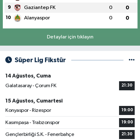
9
Gaziantep FK
0
0
10
Alanyaspor
0
0
Detaylar için tıklayın
Süper Lig Fikstür
14 Ağustos, Cuma
Galatasaray - Çorum FK
21:30
15 Ağustos, Cumartesi
Konyaspor - Rizespor
19:00
Kasımpaşa - Trabzonspor
19:00
Gençlerbirliği S.K. - Fenerbahçe
21:30