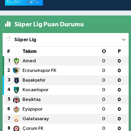
Süper Lig Puan Durumu
Süper Lig
#
Takım
O
P
1
Amed
0
0
2
Erzurumspor FK
0
0
3
Başakşehir
0
0
4
Kocaelispor
0
0
5
Beşiktaş
0
0
6
Eyüpspor
0
0
7
Galatasaray
0
0
8
Çorum FK
0
0