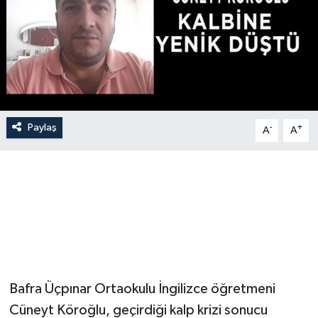
Paylaş
-
+
A
A
Bafra Üçpınar Ortaokulu İngilizce öğretmeni
Cüneyt Köroğlu, geçirdiği kalp krizi sonucu