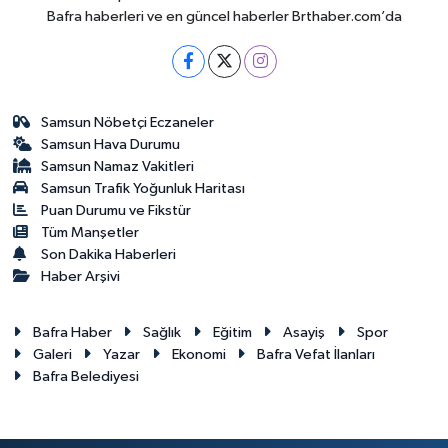
Bafra haberleri ve en güncel haberler Brthaber.com’da
Samsun Nöbetçi Eczaneler
Samsun Hava Durumu
Samsun Namaz Vakitleri
Samsun Trafik Yoğunluk Haritası
Puan Durumu ve Fikstür
Tüm Manşetler
Son Dakika Haberleri
Haber Arşivi
Bafra Haber
Sağlık
Eğitim
Asayiş
Spor
Galeri
Yazar
Ekonomi
Bafra Vefat İlanları
Bafra Belediyesi