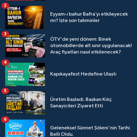
2
Eyyam-ı bahur Bafra’yı etkileyecek
mi? İşte son tahminler
3
ÖTV'de yeni dönem: Binek
otomobillerde alt sınır uygulanacak!
Araç fiyatları nasıl etkilenecek?
4
Kapıkayafest Hedefine Ulaştı
5
Üretim Başladı. Başkan Kılıç
Sanayicileri Ziyaret Etti
6
Geleneksel Sünnet Şöleni'nin Tarihi
Belli Oldu.