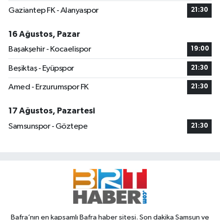
Gaziantep FK - Alanyaspor
21:30
16 Ağustos, Pazar
Başakşehir - Kocaelispor
19:00
Beşiktaş - Eyüpspor
21:30
Amed - Erzurumspor FK
21:30
17 Ağustos, Pazartesi
Samsunspor - Göztepe
21:30
Bafra’nın en kapsamlı Bafra haber sitesi. Son dakika Samsun ve