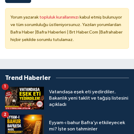
Yorum yazarak
topluluk kurallarımızı
kabul etmiş bulunuyor
ve tüm sorumluluğu üstleniyorsunuz. Yazılan yorumlardan
Bafra Haber |Bafra Haberleri | Brt Haber.Com |Bafrahaber
hiçbir şekilde sorumlu tutulamaz.
Trend Haberler
1
Vatandaşa eşek eti yedirdiler..
Bakanlık yeni taklit ve tağşiş listesini
açıkladı
2
Eyyam-ı bahur Bafra’yı etkileyecek
mi? İşte son tahminler