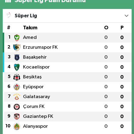
Süper Lig
#
Takım
O
P
1
Amed
0
0
2
Erzurumspor FK
0
0
3
Başakşehir
0
0
4
Kocaelispor
0
0
5
Beşiktaş
0
0
6
Eyüpspor
0
0
7
Galatasaray
0
0
8
Çorum FK
0
0
9
Gaziantep FK
0
0
10
Alanyaspor
0
0