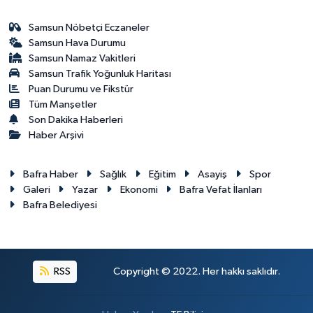
Samsun Nöbetçi Eczaneler
Samsun Hava Durumu
Samsun Namaz Vakitleri
Samsun Trafik Yoğunluk Haritası
Puan Durumu ve Fikstür
Tüm Manşetler
Son Dakika Haberleri
Haber Arşivi
Bafra Haber
Sağlık
Eğitim
Asayiş
Spor
Galeri
Yazar
Ekonomi
Bafra Vefat İlanları
Bafra Belediyesi
RSS
Copyright © 2022. Her hakkı saklıdır.