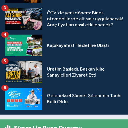
3
ÖTV'de yeni dönem: Binek
otomobillerde alt sınır uygulanacak!
Araç fiyatları nasıl etkilenecek?
4
Kapıkayafest Hedefine Ulaştı
5
Üretim Başladı. Başkan Kılıç
Sanayicileri Ziyaret Etti
6
Geleneksel Sünnet Şöleni'nin Tarihi
Belli Oldu.
Süper Lig Puan Durumu