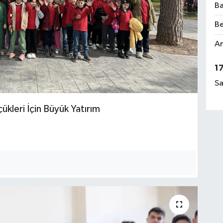
Ba
Be
Am
1
Sa
ükleri İçin Büyük Yatırım