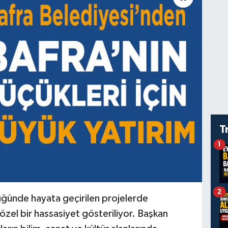
T
1
2
üğünde hayata geçirilen projelerde
 özel bir hassasiyet gösteriliyor. Başkan