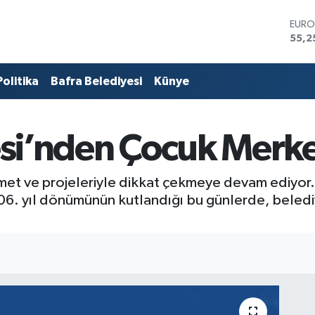
STER
64,4
GRAM
6660
Politika
Bafra Belediyesi
Künye
BİST
13.7
BITC
64.9
si’nden Çocuk Merkez
DOL
47,7
EUR
55,2
met ve projeleriyle dikkat çekmeye devam ediyor.
6. yıl dönümünün kutlandığı bu günlerde, belediy