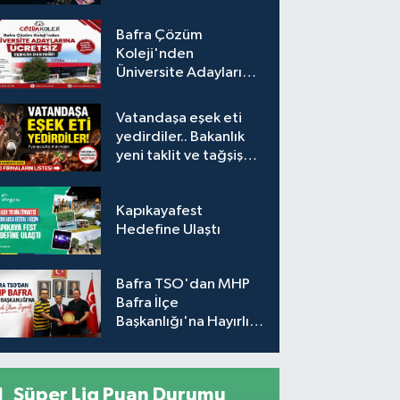
Araç fiyatları nasıl
etkilenecek?
Bafra Çözüm
Koleji'nden
Üniversite Adaylarına
Ücretsiz Tercih
Desteği
Vatandaşa eşek eti
yedirdiler.. Bakanlık
yeni taklit ve tağşiş
listesini açıkladı
Kapıkayafest
Hedefine Ulaştı
Bafra TSO'dan MHP
Bafra İlçe
Başkanlığı'na Hayırlı
Olsun Ziyareti
Süper Lig Puan Durumu