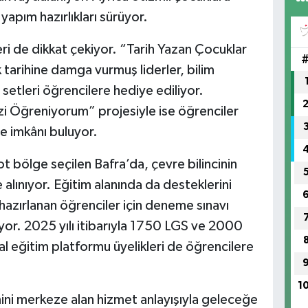
yapım hazırlıkları sürüyor.
eri de dikkat çekiyor. “Tarih Yazan Çocuklar
tarihine damga vurmuş liderler, bilim
p setleri öğrencilere hediye ediliyor.
i Öğreniyorum” projesiyle ise öğrenciler
me imkânı buluyor.
t bölge seçilen Bafra’da, çevre bilincinin
lınıyor. Eğitim alanında da desteklerini
azırlanan öğrenciler için deneme sınavı
ıyor. 2025 yılı itibarıyla 1750 LGS ve 2000
al eğitim platformu üyelikleri de öğrencilere
1
mini merkeze alan hizmet anlayışıyla geleceğe