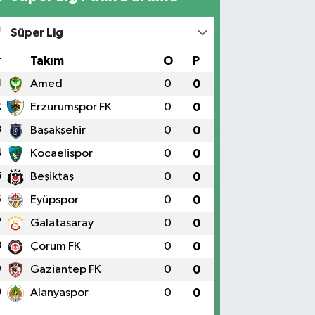
Süper Lig
#
Takım
O
P
1
Amed
0
0
2
Erzurumspor FK
0
0
3
Başakşehir
0
0
4
Kocaelispor
0
0
5
Beşiktaş
0
0
6
Eyüpspor
0
0
7
Galatasaray
0
0
8
Çorum FK
0
0
9
Gaziantep FK
0
0
0
Alanyaspor
0
0