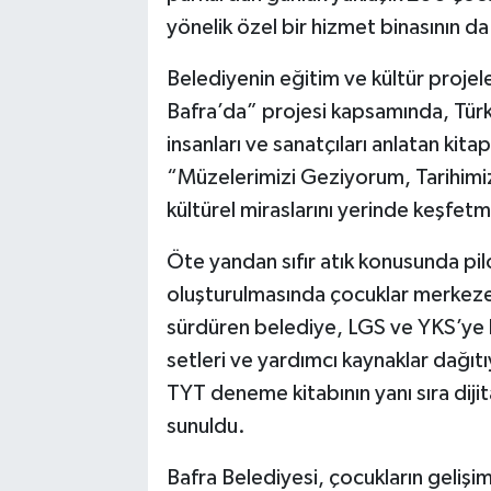
yönelik özel bir hizmet binasının da 
Belediyenin eğitim ve kültür projel
Bafra’da” projesi kapsamında, Türk 
insanları ve sanatçıları anlatan kita
“Müzelerimizi Geziyorum, Tarihimiz
kültürel miraslarını yerinde keşfet
Öte yandan sıfır atık konusunda pilo
oluşturulmasında çocuklar merkeze a
sürdüren belediye, LGS ve YKS’ye h
setleri ve yardımcı kaynaklar dağıt
TYT deneme kitabının yanı sıra dijit
sunuldu.
Bafra Belediyesi, çocukların gelişi