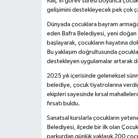
Kılıç’ın görev süresi boyunca çocukl
gelişimini destekleyecek pek çok ça
Dünyada çocuklara bayram armağan 
eden Bafra Belediyesi, yeni doğan 
başlayarak, çocukların hayatına dok
Bu yaklaşım doğrultusunda çocukları
destekleyen uygulamalar artarak 
2025 yılı içerisinde geleneksel sünn
belediye, çocuk tiyatrolarına verdi
ekipleri sayesinde kırsal mahallele
fırsatı buldu.
Sanatsal kurslarla çocukların yeten
Belediyesi, ilçede bir ilk olan Çocu
parkurdan günlük yaklaşık 200 çocu