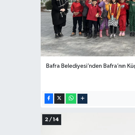
Bafra Belediyesi’nden Bafra’nın Küç
2 / 14