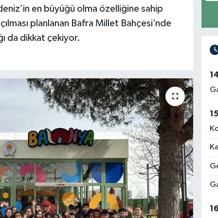
eniz’in en büyüğü olma özelliğine sahip
ılması planlanan Bafra Millet Bahçesi’nde
ığı da dikkat çekiyor.
1
Ga
1
Ko
Ka
Ge
Ga
1