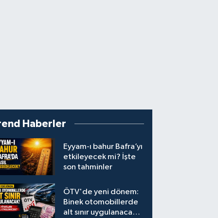
rend Haberler
Eyyam-ı bahur Bafra’yı
etkileyecek mi? İşte
son tahminler
ÖTV'de yeni dönem:
Binek otomobillerde
alt sınır uygulanacak!