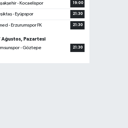
şakşehir - Kocaelispor
19:00
şiktaş - Eyüpspor
21:30
ed - Erzurumspor FK
21:30
7 Ağustos, Pazartesi
msunspor - Göztepe
21:30