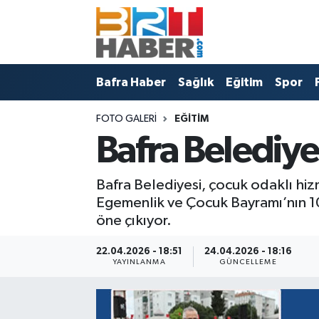
Bafra Vefat İlanları
Bafra Haber
Samsun Nöbetçi Eczaneler
Bafra Haber
Sağlık
Eğitim
Spor
Bafra Nöbetçi Eczaneler
Sağlık
Samsun Hava Durumu
FOTO GALERI
EĞITIM
Bafra Haber
Eğitim
Samsun Namaz Vakitleri
Bafra Belediye
Sağlık
Spor
Samsun Trafik Yoğunluk Haritası
Bafra Belediyesi, çocuk odaklı hiz
Eğitim
Politika
Süper Lig Puan Durumu ve Fikstür
Egemenlik ve Çocuk Bayramı’nın 10
öne çıkıyor.
Asayiş
Bafra Belediyesi
Tüm Manşetler
22.04.2026 - 18:51
24.04.2026 - 18:16
YAYINLANMA
GÜNCELLEME
Spor
Künye
Son Dakika Haberleri
Samsun Haber
Haber Arşivi