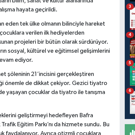
arın bilim, sanat ve kültür alanlarında
3
lışma hayata geçirildi.
eden tek ülke olmanın bilinciyle hareket
çocuklara verilen ilk hediyelerden
4
unan projeleri bir bütün olarak sürdürüyor.
n sosyal, kültürel ve eğitimsel gelişimlerini
devam ediyor.
5
et şöleninin 21’incisini gerçekleştiren
ği önemle de dikkat çekiyor. Gezici tiyatro
6
rde yaşayan çocuklar da tiyatro ile tanışma
eklerini geliştirmeyi hedefleyen Bafra
k Trafik Eğitim Parkı’nı da hizmete sundu. Bu
k faydalanıyor. Ayrıca otizmli çocuklara