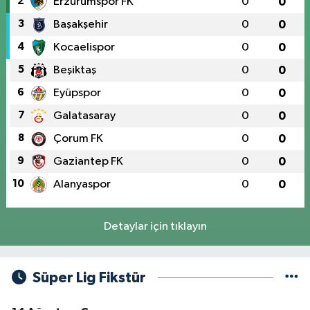
2
Erzurumspor FK
0
0
3
Başakşehir
0
0
4
Kocaelispor
0
0
5
Beşiktaş
0
0
6
Eyüpspor
0
0
7
Galatasaray
0
0
8
Çorum FK
0
0
9
Gaziantep FK
0
0
10
Alanyaspor
0
0
Detaylar için tıklayın
Süper Lig Fikstür