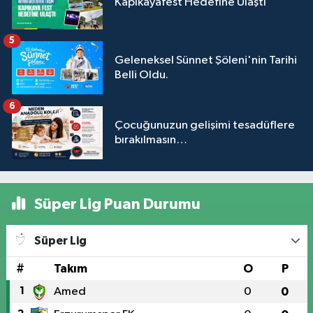
Kapıkayafest Hedefine Ulaştı
5
Geleneksel Sünnet Şöleni'nin Tarihi
Belli Oldu.
6
Çocuğunuzun gelişimi tesadüflere
bırakılmasın…
Süper Lig Puan Durumu
Süper Lig
#
Takım
O
P
1
Amed
0
0