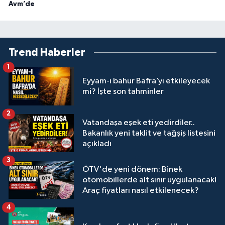
Avm’de
Trend Haberler
1
Eyyam-ı bahur Bafra’yı etkileyecek
mi? İşte son tahminler
2
Vatandaşa eşek eti yedirdiler..
Bakanlık yeni taklit ve tağşiş listesini
açıkladı
3
ÖTV'de yeni dönem: Binek
otomobillerde alt sınır uygulanacak!
Araç fiyatları nasıl etkilenecek?
4