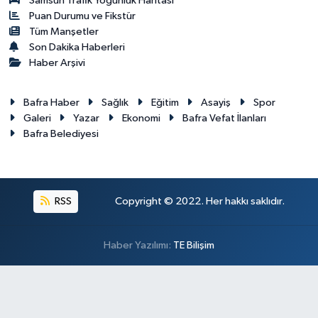
Samsun Trafik Yoğunluk Haritası
Puan Durumu ve Fikstür
Tüm Manşetler
Son Dakika Haberleri
Haber Arşivi
Bafra Haber
Sağlık
Eğitim
Asayiş
Spor
Galeri
Yazar
Ekonomi
Bafra Vefat İlanları
Bafra Belediyesi
RSS
Copyright © 2022. Her hakkı saklıdır.
Haber Yazılımı:
TE Bilişim