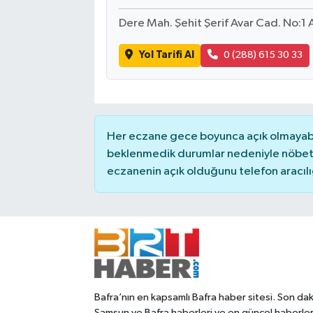
Dere Mah. Şehit Şerif Avar Cad. No:1
Yol Tarifi Al
0 (288) 615 30 33
Her eczane gece boyunca açık olmayabili
beklenmedik durumlar nedeniyle nöbete
eczanenin açık olduğunu telefon aracılığıy
Bafra’nın en kapsamlı Bafra haber sitesi. Son dak
Samsun ve Bafra haberleri ve en güncel haberle