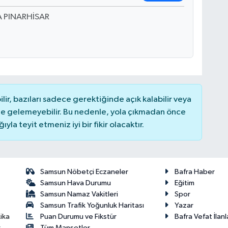
 A PINARHİSAR
r, bazıları sadece gerektiğinde açık kalabilir veya
 gelemeyebilir. Bu nedenle, yola çıkmadan önce
la teyit etmeniz iyi bir fikir olacaktır.
Samsun Nöbetçi Eczaneler
Bafra Haber
Samsun Hava Durumu
Eğitim
Samsun Namaz Vakitleri
Spor
Samsun Trafik Yoğunluk Haritası
Yazar
Puan Durumu ve Fikstür
Bafra Vefat İlanl
ika
Tüm Manşetler
r