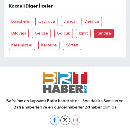
Kocaeli Diğer İlçeler
Başiskele
Çayirova
Darica
Derince
Dilovasi
Gebze
Gölcük
İzmit
Kandira
Karamürsel
Kartepe
Körfez
Bafra’nın en kapsamlı Bafra haber sitesi. Son dakika Samsun ve
Bafra haberleri ve en güncel haberler Brthaber.com’da