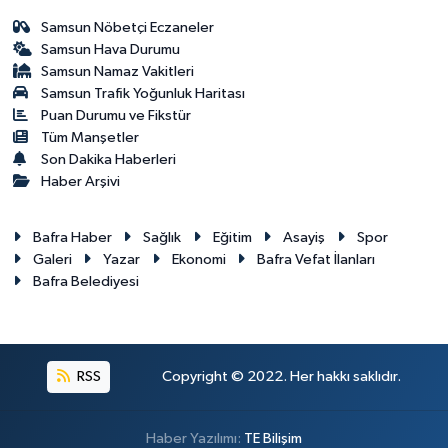
Samsun Nöbetçi Eczaneler
Samsun Hava Durumu
Samsun Namaz Vakitleri
Samsun Trafik Yoğunluk Haritası
Puan Durumu ve Fikstür
Tüm Manşetler
Son Dakika Haberleri
Haber Arşivi
Bafra Haber
Sağlık
Eğitim
Asayiş
Spor
Galeri
Yazar
Ekonomi
Bafra Vefat İlanları
Bafra Belediyesi
RSS
Copyright © 2022. Her hakkı saklıdır.
Haber Yazılımı:
TE Bilişim