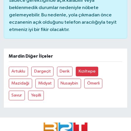
sadece gerektiğinde açık kalabilir veya
beklenmedik durumlar nedeniyle nöbete
gelemeyebilir. Bu nedenle, yola çıkmadan önce
eczanenin açık olduğunu telefon aracılığıyla teyit
etmeniz iyi bir fikir olacaktır.
Mardin Diğer İlçeler
Artuklu
Dargeçit
Derik
Kızıltepe
Mazidaği
Midyat
Nusaybin
Ömerli
Savur
Yeşilli