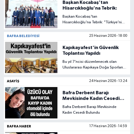
Başkan Kocabaş'tan
Hisarcıklıoğlu'na Tebrik:
Başkan Kocabaş'tan
Hisarcıklıoğlu'na Tebrik: "Türkiye'nin
Gücü Uluslararası Arenada Bir Kez
Daha Tescillendi"
BAFRA BELEDIYESI
25 Haziran 2026 - 18:00
Kapıkayafest'in Güvenlik
Toplantısı Yapıldı
Bu yıl 7’ncisi düzenlenecek olan
Uluslararası Kapıkaya Doğa Sporları
ve Kültür Festivali öncesinde güvenlik
toplantısı gerçekleştirildi.
ASAYIŞ
24 Haziran 2026 - 13:24
Bafra Derbent Barajı
Mevkisinde Kadın Cesedi
Bulundu
Bafra Derbent Barajı Mevkisinde
Kadın Cesedi Bulundu
BAFRA HABER
17 Haziran 2026 - 14:59