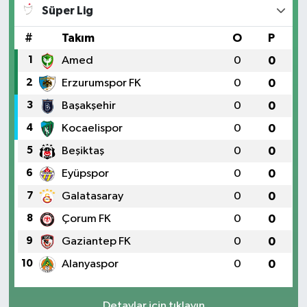
Süper Lig
#
Takım
O
P
1
Amed
0
0
2
Erzurumspor FK
0
0
3
Başakşehir
0
0
4
Kocaelispor
0
0
5
Beşiktaş
0
0
6
Eyüpspor
0
0
7
Galatasaray
0
0
8
Çorum FK
0
0
9
Gaziantep FK
0
0
10
Alanyaspor
0
0
Detaylar için tıklayın