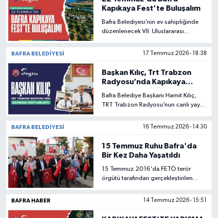
Kapıkaya Fest’te Buluşalım
Bafra Belediyesi’nin ev sahipliğinde
düzenlenecek VII. Uluslararası
Kapıkaya Doğa Sporları ve Kültür
Festivali için geri sayım başladı.
BAFRA BELEDIYESI
17 Temmuz 2026 - 18:38
Başkan Kılıç, Trt Trabzon
Radyosu’nda Kapıkaya
Fest’i Anlattı
Bafra Belediye Başkanı Hamit Kılıç,
TRT Trabzon Radyosu’nun canlı yayın
konuğu olarak bu yıl 7’ncisi
düzenlenecek Uluslararası Kapıkaya
BAFRA BELEDIYESI
16 Temmuz 2026 - 14:30
Doğa Sporları ve Kültür Festivali’ni
anlattı.
15 Temmuz Ruhu Bafra'da
Bir Kez Daha Yaşatıldı
15 Temmuz 2016'da FETÖ terör
örgütü tarafından gerçekleştirilen
hain darbe girişiminin 10'uncu yıl
dönümünde Bafra'da düzenlenen
BAFRA HABER
14 Temmuz 2026 - 15:51
anma programlarında milli birlik ve
beraberlik ruhu yeniden yaşatıldı.