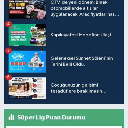
ÖTV'de yeni dönem: Binek
otomobillerde alt sınır
uygulanacak! Araç fiyatları nasıl
etkilenecek?
4
Kapıkayafest Hedefine Ulaştı
5
Geleneksel Sünnet Şöleni'nin
Tarihi Belli Oldu.
6
Çocuğunuzun gelişimi
tesadüflere bırakılmasın…
Süper Lig Puan Durumu