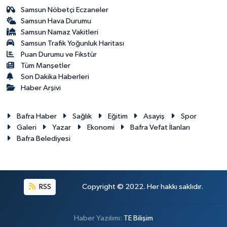
Samsun Nöbetçi Eczaneler
Samsun Hava Durumu
Samsun Namaz Vakitleri
Samsun Trafik Yoğunluk Haritası
Puan Durumu ve Fikstür
Tüm Manşetler
Son Dakika Haberleri
Haber Arşivi
Bafra Haber
Sağlık
Eğitim
Asayiş
Spor
Galeri
Yazar
Ekonomi
Bafra Vefat İlanları
Bafra Belediyesi
RSS
Copyright © 2022. Her hakkı saklıdır.
Haber Yazılımı:
TE Bilişim