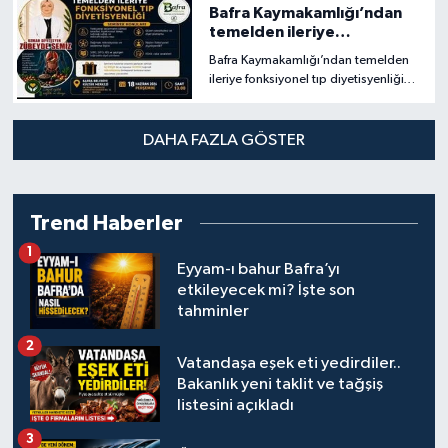
Bafra Kaymakamlığı’ndan
temelden ileriye
fonksiyonel tıp
Bafra Kaymakamlığı’ndan temelden
diyetisyenliği semineri
ileriye fonksiyonel tıp diyetisyenliği
semineri
DAHA FAZLA GÖSTER
Trend Haberler
1
Eyyam-ı bahur Bafra’yı
etkileyecek mi? İşte son
tahminler
2
Vatandaşa eşek eti yedirdiler..
Bakanlık yeni taklit ve tağşiş
listesini açıkladı
3