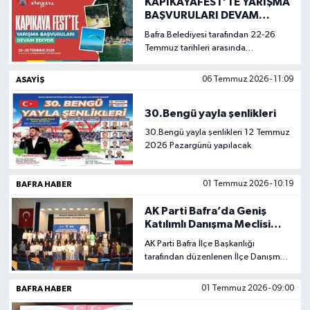
KAPIKAYAFEST’TE YARIŞMA
BAŞVURULARI DEVAM
EDİYOR
Bafra Belediyesi tarafından 22-26
Temmuz tarihleri arasında
düzenlenecek olan VII. Uluslararası
Kapıkaya Doğa Sporları ve Kültür
ASAYIŞ
06 Temmuz 2026 - 11:09
Festivali, bu yıl da birbirinden
heyecanlı ödüllü yarışmalarıyla
30.Bengü yayla şenlikleri
adından söz ettirmeye hazırlanıyor.
30.Bengü yayla şenlikleri 12 Temmuz
2026 Pazargünü yapılacak
BAFRA HABER
01 Temmuz 2026 - 10:19
AK Parti Bafra’da Geniş
Katılımlı Danışma Meclisi
Toplantısı
AK Parti Bafra İlçe Başkanlığı
tarafından düzenlenen İlçe Danışma
Meclisi Toplantısı’nda teşkilat
çalışmaları, yatırımlar ve önümüzdeki
BAFRA HABER
01 Temmuz 2026 - 09:00
dönemin yol haritası değerlendirildi.