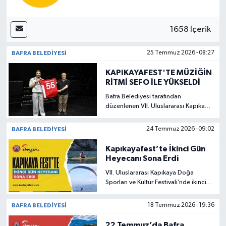
1658 İçerik
BAFRA BELEDIYESI
25 Temmuz 2026 - 08:27
KAPIKAYAFEST'TE MÜZİĞİN
RİTMİ SEFO İLE YÜKSELDİ
Bafra Belediyesi tarafından
düzenlenen VII. Uluslararası Kapıkaya
Doğa Sporları ve Kültür Festivali'nin
üçüncü gününde sahne alan sevilen
BAFRA BELEDIYESI
24 Temmuz 2026 - 09:02
sanatçı SEFO, binlerce hayranıyla
buluşarak festival alanında unutulmaz
Kapıkayafest’te İkinci Gün
bir geceye imza attı.
Heyecanı Sona Erdi
VII. Uluslararası Kapıkaya Doğa
Sporları ve Kültür Festivali’nde ikinci
gün coşkusu dolu dolu yaşandı.
BAFRA BELEDIYESI
18 Temmuz 2026 - 19:36
22 Temmuz’da Bafra