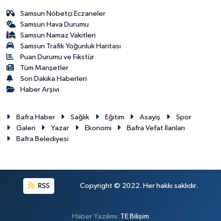
Samsun Nöbetçi Eczaneler
Samsun Hava Durumu
Samsun Namaz Vakitleri
Samsun Trafik Yoğunluk Haritası
Puan Durumu ve Fikstür
Tüm Manşetler
Son Dakika Haberleri
Haber Arşivi
Bafra Haber
Sağlık
Eğitim
Asayiş
Spor
Galeri
Yazar
Ekonomi
Bafra Vefat İlanları
Bafra Belediyesi
RSS
Copyright © 2022. Her hakkı saklıdır.
Haber Yazılımı:
TE Bilişim