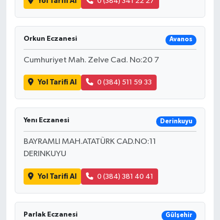
Yol Tarifi Al
0 (384) 341 22 27
Orkun Eczanesi
Avanos
Cumhuriyet Mah. Zelve Cad. No:20 7
Yol Tarifi Al
0 (384) 511 59 33
Yenı Eczanesi
Derinkuyu
BAYRAMLI MAH.ATATÜRK CAD.NO:11
DERINKUYU
Yol Tarifi Al
0 (384) 381 40 41
Parlak Eczanesi
Gülşehir