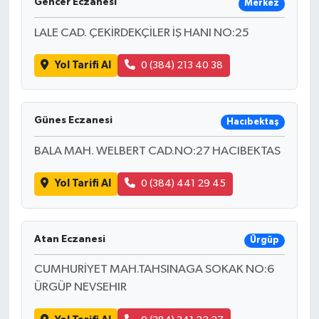
Gencer Eczanesi
Merkez
LALE CAD. ÇEKİRDEKÇİLER İŞ HANI NO:25
Yol Tarifi Al
0 (384) 213 40 38
Günes Eczanesi
Hacıbektaş
BALA MAH. WELBERT CAD.NO:27 HACIBEKTAS
Yol Tarifi Al
0 (384) 441 29 45
Atan Eczanesi
Ürgüp
CUMHURİYET MAH.TAHSINAGA SOKAK NO:6
ÜRGÜP NEVSEHIR