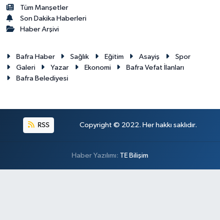
Tüm Manşetler
Son Dakika Haberleri
Haber Arşivi
Bafra Haber
Sağlık
Eğitim
Asayiş
Spor
Galeri
Yazar
Ekonomi
Bafra Vefat İlanları
Bafra Belediyesi
RSS
Copyright © 2022. Her hakkı saklıdır.
Haber Yazılımı:
TE Bilişim