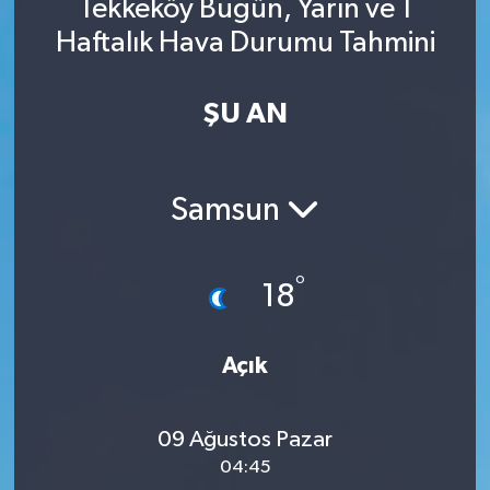
Tekkeköy Bugün, Yarın ve 1
Haftalık Hava Durumu Tahmini
ŞU AN
Samsun
°
18
Açık
09 Ağustos Pazar
04:45