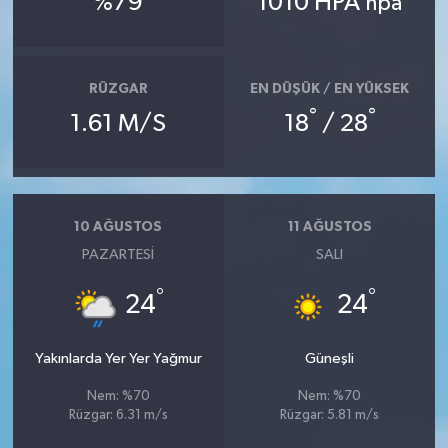
%79
1010 HPA
hpa
RÜZGAR
EN DÜŞÜK / EN YÜKSEK
°
°
1.61 M/S
18
/ 28
10 AĞUSTOS
11 AĞUSTOS
PAZARTESI
SALI
°
°
24
24
Yakınlarda Yer Yer Yağmur
Güneşli
Nem: %70
Nem: %70
Rüzgar: 6.31 m/s
Rüzgar: 5.81 m/s