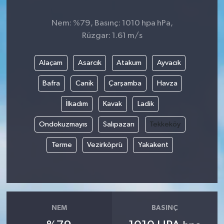
Nem: %79, Basınç: 1010 hpa hPa,
Rüzgar: 1.61 m/s
Alaçam
Asarcık
Atakum
Ayvacık
Bafra
Canik
Çarşamba
Havza
İlkadım
Kavak
Ladik
Ondokuzmayıs
Salıpazarı
Tekkeköy
Terme
Vezirköprü
Yakakent
NEM
BASINÇ