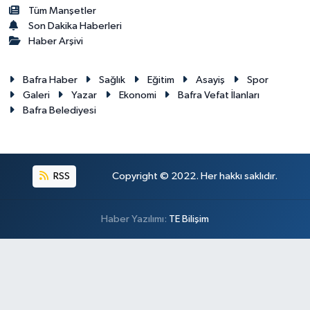
Tüm Manşetler
Son Dakika Haberleri
Haber Arşivi
Bafra Haber
Sağlık
Eğitim
Asayiş
Spor
Galeri
Yazar
Ekonomi
Bafra Vefat İlanları
Bafra Belediyesi
RSS
Copyright © 2022. Her hakkı saklıdır.
Haber Yazılımı:
TE Bilişim