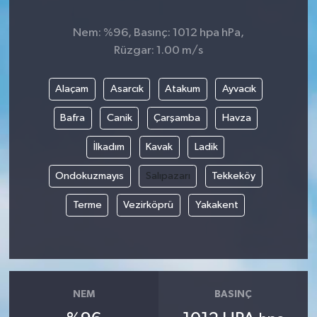
Nem: %96, Basınç: 1012 hpa hPa,
Rüzgar: 1.00 m/s
Alaçam
Asarcık
Atakum
Ayvacık
Bafra
Canik
Çarşamba
Havza
İlkadım
Kavak
Ladik
Ondokuzmayıs
Salıpazarı
Tekkeköy
Terme
Vezirköprü
Yakakent
NEM
BASINÇ