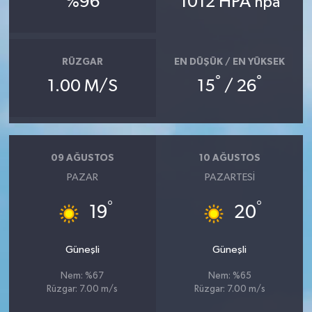
%96
1012 HPA
hpa
RÜZGAR
EN DÜŞÜK / EN YÜKSEK
°
°
1.00 M/S
15
/ 26
09 AĞUSTOS
10 AĞUSTOS
PAZAR
PAZARTESI
°
°
19
20
Güneşli
Güneşli
Nem: %67
Nem: %65
Rüzgar: 7.00 m/s
Rüzgar: 7.00 m/s