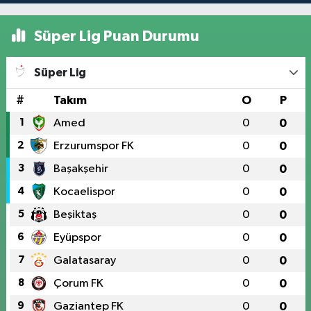
Süper Lig Puan Durumu
Süper Lig
#
Takım
O
P
1
Amed
0
0
2
Erzurumspor FK
0
0
3
Başakşehir
0
0
4
Kocaelispor
0
0
5
Beşiktaş
0
0
6
Eyüpspor
0
0
7
Galatasaray
0
0
8
Çorum FK
0
0
9
Gaziantep FK
0
0