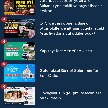
Vatandaşa eşek eti yedirdiler..
Bakanlık yeni taklit ve tağşiş listesini
açıkladı
3
ÖTV'de yeni dönem: Binek
otomobillerde alt sınır uygulanacak!
Araç fiyatları nasıl etkilenecek?
4
Kapıkayafest Hedefine Ulaştı
5
Geleneksel Sünnet Şöleni'nin Tarihi
Belli Oldu.
6
Çocuğunuzun gelişimi tesadüflere
bırakılmasın…