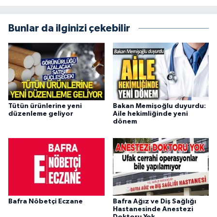
Bunlar da ilginizi çekebilir
Tütün ürünlerine yeni
Bakan Memişoğlu duyurdu:
düzenleme geliyor
Aile hekimliğinde yeni
dönem
Bafra Nöbetçi Eczane
Bafra Ağız ve Diş Sağlığı
Hastanesinde Anestezi