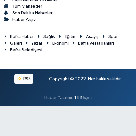
Tüm Manşetler
Son Dakika Haberleri
Haber Arşivi
Bafra Haber
Sağlık
Eğitim
Asayiş
Spor
Galeri
Yazar
Ekonomi
Bafra Vefat İlanları
Bafra Belediyesi
RSS
Copyright © 2022. Her hakkı saklıdır.
Haber Yazılımı:
TE Bilişim