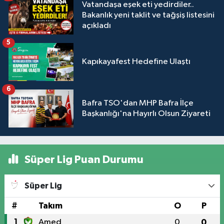
Vatandaşa eşek eti yedirdiler..
Bakanlık yeni taklit ve tağşiş listesini
açıkladı
5
Kapıkayafest Hedefine Ulaştı
6
Bafra TSO'dan MHP Bafra İlçe
Başkanlığı'na Hayırlı Olsun Ziyareti
Süper Lig Puan Durumu
Süper Lig
#
Takım
O
P
1
Amed
0
0