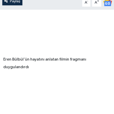
Paylaş
-
+
A
A
Eren Bülbül'ün hayatını anlatan filmin fragmanı
duygulandırdı