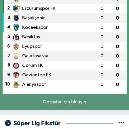
2
Erzurumspor FK
0
0
3
Başakşehir
0
0
4
Kocaelispor
0
0
5
Beşiktaş
0
0
6
Eyüpspor
0
0
7
Galatasaray
0
0
8
Çorum FK
0
0
9
Gaziantep FK
0
0
10
Alanyaspor
0
0
Detaylar için tıklayın
Süper Lig Fikstür