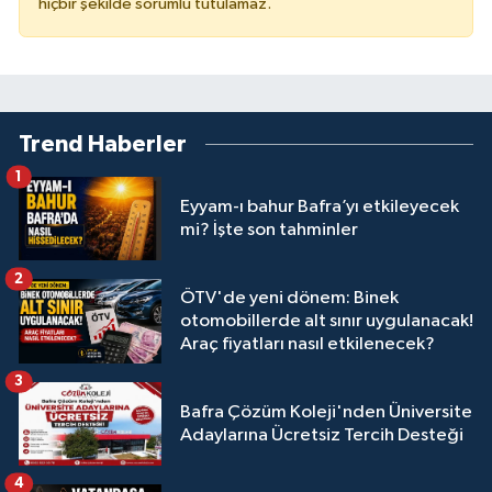
hiçbir şekilde sorumlu tutulamaz.
Trend Haberler
1
Eyyam-ı bahur Bafra’yı etkileyecek
mi? İşte son tahminler
2
ÖTV'de yeni dönem: Binek
otomobillerde alt sınır uygulanacak!
Araç fiyatları nasıl etkilenecek?
3
Bafra Çözüm Koleji'nden Üniversite
Adaylarına Ücretsiz Tercih Desteği
4