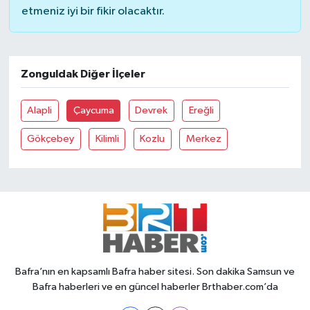
etmeniz iyi bir fikir olacaktır.
Zonguldak Diğer İlçeler
Alapli
Çaycuma
Devrek
Ereğli
Gökçebey
Kilimli
Kozlu
Merkez
Bafra’nın en kapsamlı Bafra haber sitesi. Son dakika Samsun ve
Bafra haberleri ve en güncel haberler Brthaber.com’da