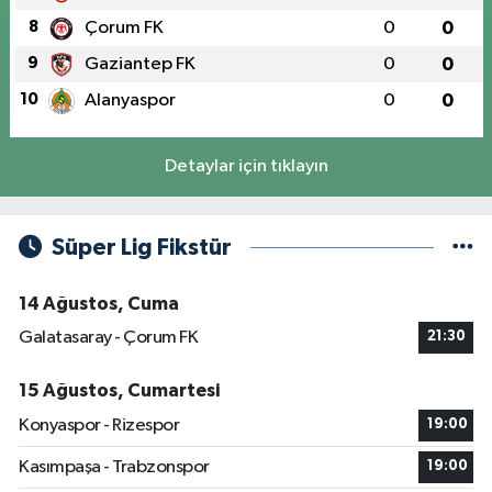
8
Çorum FK
0
0
9
Gaziantep FK
0
0
10
Alanyaspor
0
0
Detaylar için tıklayın
Süper Lig Fikstür
14 Ağustos, Cuma
Galatasaray - Çorum FK
21:30
15 Ağustos, Cumartesi
Konyaspor - Rizespor
19:00
Kasımpaşa - Trabzonspor
19:00