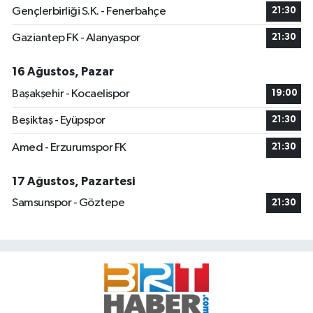
Gençlerbirliği S.K. - Fenerbahçe
21:30
Gaziantep FK - Alanyaspor
21:30
16 Ağustos, Pazar
Başakşehir - Kocaelispor
19:00
Beşiktaş - Eyüpspor
21:30
Amed - Erzurumspor FK
21:30
17 Ağustos, Pazartesi
Samsunspor - Göztepe
21:30