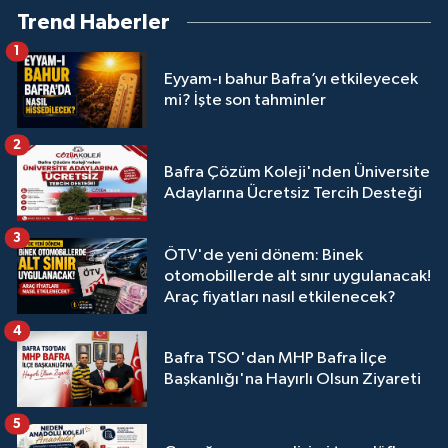
Trend Haberler
1
Eyyam-ı bahur Bafra’yı etkileyecek
mi? İşte son tahminler
2
Bafra Çözüm Koleji'nden Üniversite
Adaylarına Ücretsiz Tercih Desteği
3
ÖTV'de yeni dönem: Binek
otomobillerde alt sınır uygulanacak!
Araç fiyatları nasıl etkilenecek?
4
Bafra TSO'dan MHP Bafra İlçe
Başkanlığı'na Hayırlı Olsun Ziyareti
5