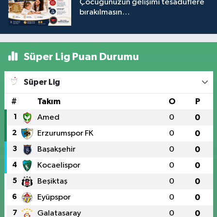
Çocuğunuzun gelişimi tesadüflere
bırakılmasın…
Süper Lig Puan Durumu
Süper Lig
#
Takım
O
P
1
Amed
0
0
2
Erzurumspor FK
0
0
3
Başakşehir
0
0
4
Kocaelispor
0
0
5
Beşiktaş
0
0
6
Eyüpspor
0
0
7
Galatasaray
0
0