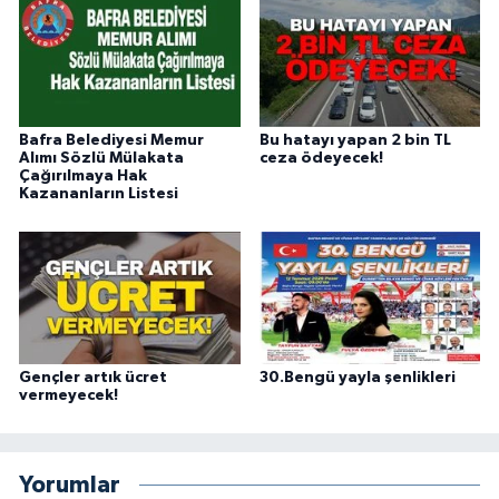
Bafra Belediyesi Memur
Bu hatayı yapan 2 bin TL
Alımı Sözlü Mülakata
ceza ödeyecek!
Çağırılmaya Hak
Kazananların Listesi
Gençler artık ücret
30.Bengü yayla şenlikleri
vermeyecek!
Yorumlar