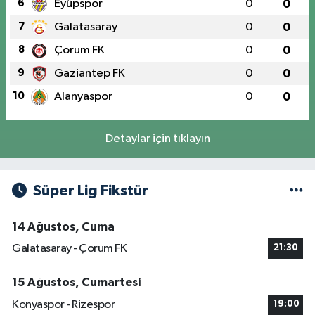
6
Eyüpspor
0
0
7
Galatasaray
0
0
8
Çorum FK
0
0
9
Gaziantep FK
0
0
10
Alanyaspor
0
0
Detaylar için tıklayın
Süper Lig Fikstür
14 Ağustos, Cuma
Galatasaray - Çorum FK
21:30
15 Ağustos, Cumartesi
Konyaspor - Rizespor
19:00