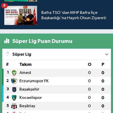
6
Bafra TSO'dan MHP Bafra İlçe
Başkanlığı'na Hayırlı Olsun Ziyareti
Süper Lig Puan Durumu
Süper Lig
#
Takım
O
P
1
Amed
0
0
2
Erzurumspor FK
0
0
3
Başakşehir
0
0
4
Kocaelispor
0
0
5
Beşiktaş
0
0