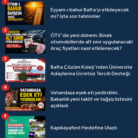
1
Eyyam-ı bahur Bafra’yı etkileyecek
mi? İşte son tahminler
2
ÖTV'de yeni dönem: Binek
otomobillerde alt sınır uygulanacak!
Araç fiyatları nasıl etkilenecek?
3
Bafra Çözüm Koleji'nden Üniversite
Adaylarına Ücretsiz Tercih Desteği
4
Vatandaşa eşek eti yedirdiler..
Bakanlık yeni taklit ve tağşiş listesini
açıkladı
5
Kapıkayafest Hedefine Ulaştı