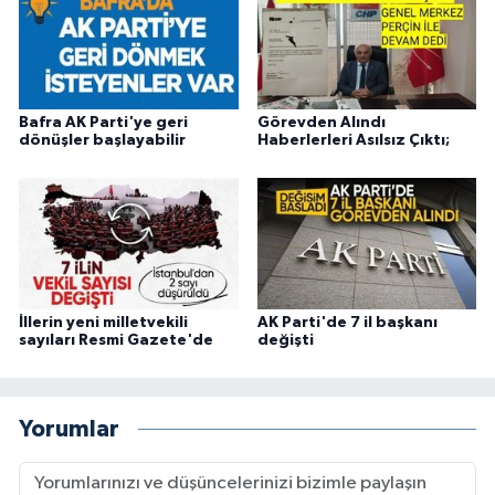
Bafra AK Parti'ye geri
Görevden Alındı
dönüşler başlayabilir
Haberlerleri Asılsız Çıktı;
İllerin yeni milletvekili
AK Parti'de 7 il başkanı
sayıları Resmi Gazete'de
değişti
Yorumlar