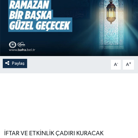
Paylaş
-
+
A
A
İFTAR VE ETKİNLİK ÇADIRI KURACAK