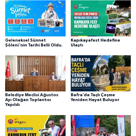
Geleneksel Sünnet
Kapıkayafest Hedefine
Şöleni'nin Tarihi Belli Oldu.
Ulaştı
Belediye Meclisi Ağustos
Bafra’da Taçlı Çeşme
Ayı Olağan Toplantısı
Yeniden Hayat Buluyor
Yapıldı