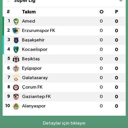
Süper Lig
#
Takım
O
P
1
Amed
0
0
2
Erzurumspor FK
0
0
3
Başakşehir
0
0
4
Kocaelispor
0
0
5
Beşiktaş
0
0
6
Eyüpspor
0
0
7
Galatasaray
0
0
8
Çorum FK
0
0
9
Gaziantep FK
0
0
10
Alanyaspor
0
0
Detaylar için tıklayın