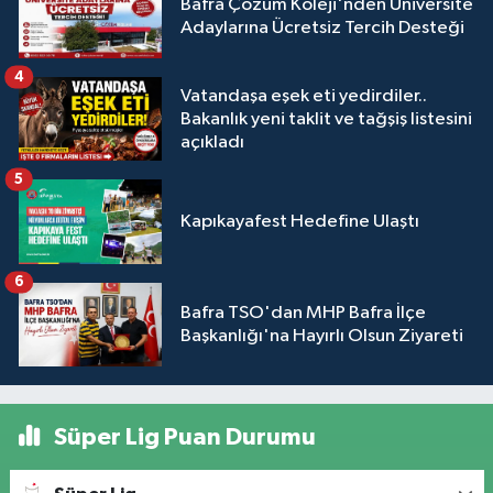
Bafra Çözüm Koleji'nden Üniversite
Adaylarına Ücretsiz Tercih Desteği
4
Vatandaşa eşek eti yedirdiler..
Bakanlık yeni taklit ve tağşiş listesini
açıkladı
5
Kapıkayafest Hedefine Ulaştı
6
Bafra TSO'dan MHP Bafra İlçe
Başkanlığı'na Hayırlı Olsun Ziyareti
Süper Lig Puan Durumu