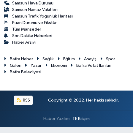
Samsun Hava Durumu
Samsun Namaz Vakitleri
Samsun Trafik Yoğunluk Haritası
Puan Durumu ve Fikstür
Tüm Manşetler
Son Dakika Haberleri
Haber Arşivi
Bafra Haber
Sağlık
Eğitim
Asayiş
Spor
Galeri
Yazar
Ekonomi
Bafra Vefat İlanları
Bafra Belediyesi
RSS
Copyright © 2022. Her hakkı saklıdır.
Haber Yazılımı:
TE Bilişim