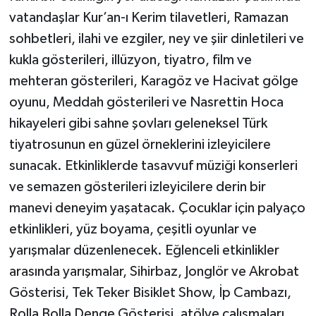
vatandaşlar Kur’an-ı Kerim tilavetleri, Ramazan
sohbetleri, ilahi ve ezgiler, ney ve şiir dinletileri ve
kukla gösterileri, illüzyon, tiyatro, film ve
mehteran gösterileri, Karagöz ve Hacivat gölge
oyunu, Meddah gösterileri ve Nasrettin Hoca
hikayeleri gibi sahne şovları geleneksel Türk
tiyatrosunun en güzel örneklerini izleyicilere
sunacak. Etkinliklerde tasavvuf müziği konserleri
ve semazen gösterileri izleyicilere derin bir
manevi deneyim yaşatacak. Çocuklar için palyaço
etkinlikleri, yüz boyama, çeşitli oyunlar ve
yarışmalar düzenlenecek. Eğlenceli etkinlikler
arasında yarışmalar, Sihirbaz, Jonglör ve Akrobat
Gösterisi, Tek Teker Bisiklet Show, İp Cambazı,
Rolla Bolla Denge Gösterisi, atölye çalışmaları