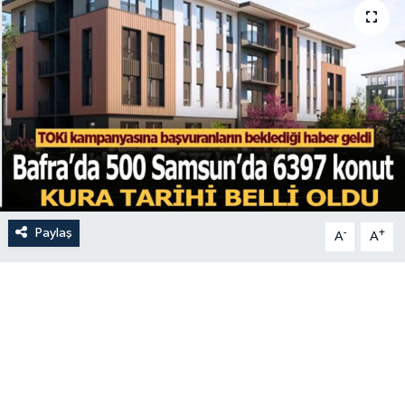
Paylaş
-
+
A
A