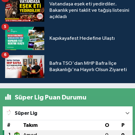
Vatandaşa eşek eti yedirdiler..
Bakanlık yeni taklit ve tağşiş listesini
açıkladı
5
Kapıkayafest Hedefine Ulaştı
6
Bafra TSO'dan MHP Bafra İlçe
Başkanlığı'na Hayırlı Olsun Ziyareti
Süper Lig Puan Durumu
Süper Lig
#
Takım
O
P
1