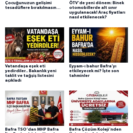
Çocuğunuzun gelişimi
ÖTV'de yeni dönem: Binek
tesadüflere bırakılmasın…
otomobillerde alt sınır
uygulanacak! Araç fiyatları
nasıl etkilenecek?
Vatandaşa eşek eti
Eyyam-ı bahur Bafra’yı
yedirdiler.. Bakanlık yeni
etkileyecek mi? İşte son
taklit ve tağşiş listesini
tahminler
açıkladı
Bafra TSO'dan MHP Bafra
Bafra Çözüm Koleji'nden