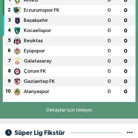
Amed
0
0
2
Erzurumspor FK
0
0
3
Başakşehir
0
0
4
Kocaelispor
0
0
5
Beşiktaş
0
0
6
Eyüpspor
0
0
7
Galatasaray
0
0
8
Çorum FK
0
0
9
Gaziantep FK
0
0
10
Alanyaspor
0
0
Detaylar için tıklayın
Süper Lig Fikstür