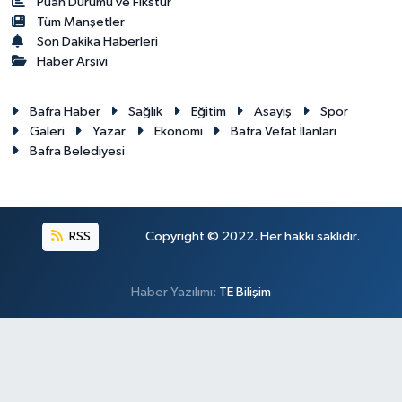
Puan Durumu ve Fikstür
Tüm Manşetler
Son Dakika Haberleri
Haber Arşivi
Bafra Haber
Sağlık
Eğitim
Asayiş
Spor
Galeri
Yazar
Ekonomi
Bafra Vefat İlanları
Bafra Belediyesi
RSS
Copyright © 2022. Her hakkı saklıdır.
Haber Yazılımı:
TE Bilişim