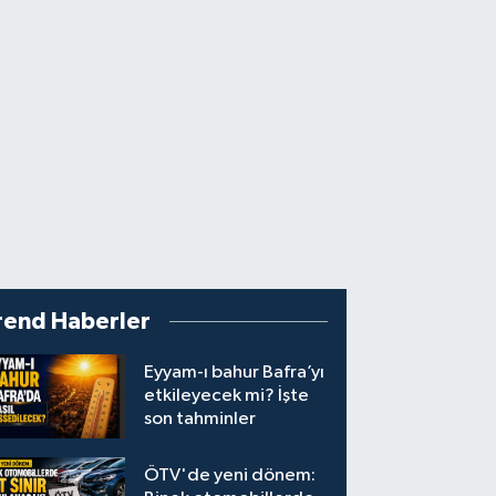
rend Haberler
Eyyam-ı bahur Bafra’yı
etkileyecek mi? İşte
son tahminler
ÖTV'de yeni dönem: