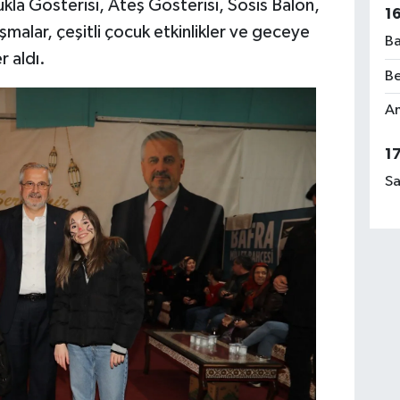
kla Gösterisi, Ateş Gösterisi, Sosis Balon,
1
şmalar, çeşitli çocuk etkinlikler ve geceye
Ba
r aldı.
Be
Am
1
Sa