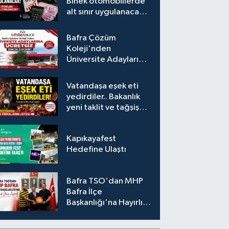
Binek otomobillerde
alt sınır uygulanacak!
Araç fiyatları nasıl
etkilenecek?
Bafra Çözüm
Koleji'nden
Üniversite Adaylarına
Ücretsiz Tercih
Desteği
Vatandaşa eşek eti
yedirdiler.. Bakanlık
yeni taklit ve tağşiş
listesini açıkladı
Kapıkayafest
Hedefine Ulaştı
Bafra TSO'dan MHP
Bafra İlçe
Başkanlığı'na Hayırlı
Olsun Ziyareti