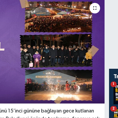
T
1
2
ünü 15’inci gününe bağlayan gece kutlanan