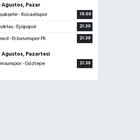
6 Ağustos, Pazar
şakşehir - Kocaelispor
19:00
şiktaş - Eyüpspor
21:30
ed - Erzurumspor FK
21:30
7 Ağustos, Pazartesi
msunspor - Göztepe
21:30