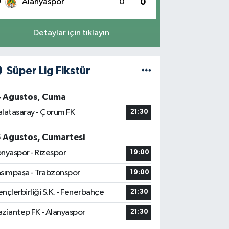
0
Alanyaspor
0
0
Detaylar için tıklayın
Süper Lig Fikstür
4 Ağustos, Cuma
latasaray - Çorum FK
21:30
5 Ağustos, Cumartesi
nyaspor - Rizespor
19:00
sımpaşa - Trabzonspor
19:00
nçlerbirliği S.K. - Fenerbahçe
21:30
ziantep FK - Alanyaspor
21:30