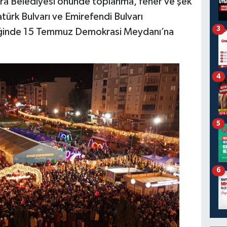
fra Belediyesi önünde toplanma, fener ve şek
atürk Bulvarı ve Emirefendi Bulvarı
3
iğinde 15 Temmuz Demokrasi Meydanı’na
4
5
6