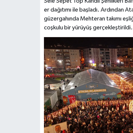
Sele Sepet Top Kandil Şenlikleri Ba
er dağıtımı ile başladı. Ardından At
güzergahında Mehteran takımı eşl
coşkulu bir yürüyüş gerçekleştirildi.