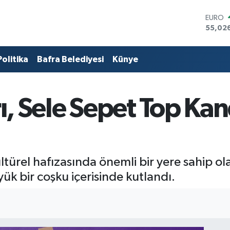
STERLİ
64,189
GRAM 
6618.4
Politika
Bafra Belediyesi
Künye
BİST10
13.887
BITCO
64.360
, Sele Sepet Top Kand
DOLA
47,70
EURO
55,02
kültürel hafızasında önemli bir yere sahip 
yük bir coşku içerisinde kutlandı.