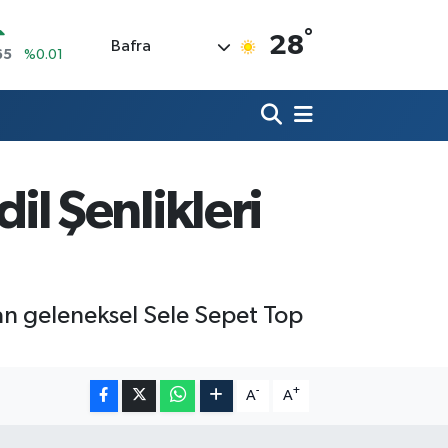
°
N
28
Bafra
7
%0.02
ALTIN
9
%2.12
0
%64
IN
,53
%-0.76
il Şenlikleri
R
69
%0.17
65
%0.01
olan geleneksel Sele Sepet Top
-
+
A
A