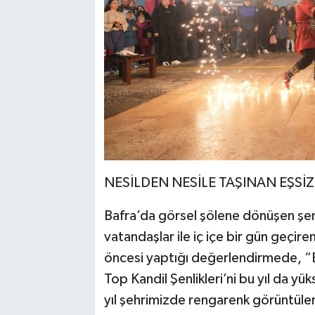
NESİLDEN NESİLE TAŞINAN EŞSİ
Bafra’da görsel şölene dönüşen şen
vatandaşlar ile iç içe bir gün geçire
öncesi yaptığı değerlendirmede, “B
Top Kandil Şenlikleri’ni bu yıl da yü
yıl şehrimizde rengarenk görüntüler