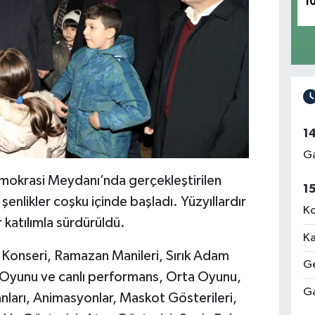
1
1
Ga
okrasi Meydanı’nda gerçekleştirilen
1
e şenlikler coşku içinde başladı. Yüzyıllardır
Ko
 katılımla sürdürüldü.
Ka
 Konseri, Ramazan Manileri, Sırık Adam
Ge
Oyunu ve canlı performans, Orta Oyunu,
Ga
nları, Animasyonlar, Maskot Gösterileri,