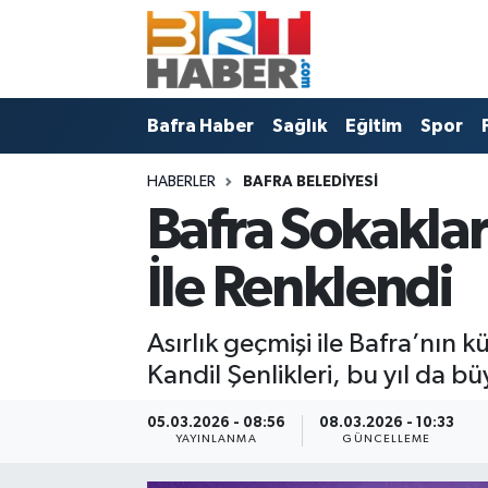
Bafra Vefat İlanları
Bafra Haber
Samsun Nöbetçi Eczaneler
Bafra Haber
Sağlık
Eğitim
Spor
Bafra Nöbetçi Eczaneler
Sağlık
Samsun Hava Durumu
HABERLER
BAFRA BELEDIYESI
Bafra Haber
Eğitim
Samsun Namaz Vakitleri
Bafra Sokakları
Sağlık
Spor
Samsun Trafik Yoğunluk Haritası
İle Renklendi
Eğitim
Politika
Süper Lig Puan Durumu ve Fikstür
Asırlık geçmişi ile Bafra’nın 
Asayiş
Bafra Belediyesi
Tüm Manşetler
Kandil Şenlikleri, bu yıl da bü
Spor
Künye
Son Dakika Haberleri
05.03.2026 - 08:56
08.03.2026 - 10:33
YAYINLANMA
GÜNCELLEME
Samsun Haber
Haber Arşivi