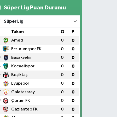
Süper Lig Puan Durumu
Süper Lig
#
Takım
O
P
1
Amed
0
0
2
Erzurumspor FK
0
0
3
Başakşehir
0
0
4
Kocaelispor
0
0
5
Beşiktaş
0
0
6
Eyüpspor
0
0
7
Galatasaray
0
0
8
Çorum FK
0
0
9
Gaziantep FK
0
0