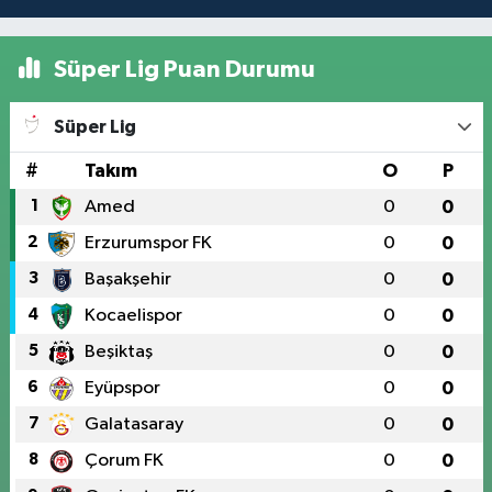
Süper Lig Puan Durumu
Süper Lig
#
Takım
O
P
1
Amed
0
0
2
Erzurumspor FK
0
0
3
Başakşehir
0
0
4
Kocaelispor
0
0
5
Beşiktaş
0
0
6
Eyüpspor
0
0
7
Galatasaray
0
0
8
Çorum FK
0
0