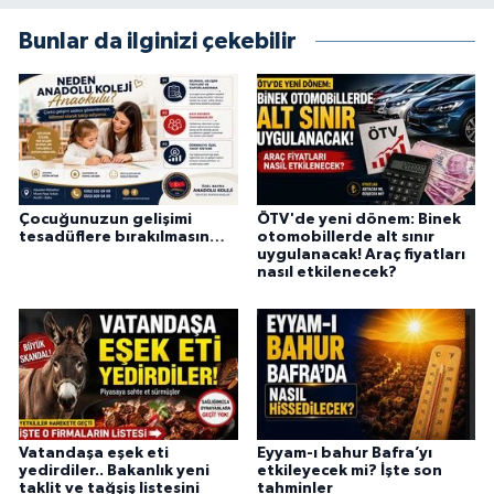
Bunlar da ilginizi çekebilir
Çocuğunuzun gelişimi
ÖTV'de yeni dönem: Binek
tesadüflere bırakılmasın…
otomobillerde alt sınır
uygulanacak! Araç fiyatları
nasıl etkilenecek?
Vatandaşa eşek eti
Eyyam-ı bahur Bafra’yı
yedirdiler.. Bakanlık yeni
etkileyecek mi? İşte son
taklit ve tağşiş listesini
tahminler