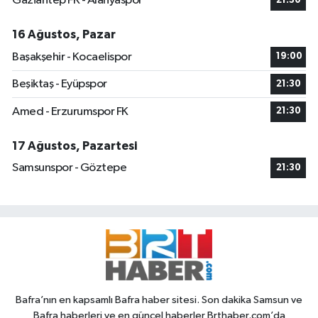
Gaziantep FK - Alanyaspor
21:30
16 Ağustos, Pazar
Başakşehir - Kocaelispor
19:00
Beşiktaş - Eyüpspor
21:30
Amed - Erzurumspor FK
21:30
17 Ağustos, Pazartesi
Samsunspor - Göztepe
21:30
Bafra’nın en kapsamlı Bafra haber sitesi. Son dakika Samsun ve
Bafra haberleri ve en güncel haberler Brthaber.com’da