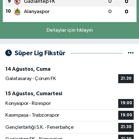
9
Gaziantep FK
0
0
10
Alanyaspor
0
0
Detaylar için tıklayın
Süper Lig Fikstür
14 Ağustos, Cuma
Galatasaray - Çorum FK
21:30
15 Ağustos, Cumartesi
Konyaspor - Rizespor
19:00
Kasımpaşa - Trabzonspor
19:00
Gençlerbirliği S.K. - Fenerbahçe
21:30