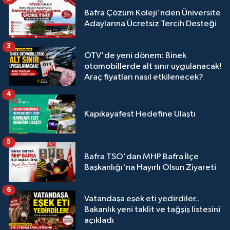
Bafra Çözüm Koleji'nden Üniversite
Adaylarına Ücretsiz Tercih Desteği
3
ÖTV'de yeni dönem: Binek
otomobillerde alt sınır uygulanacak!
Araç fiyatları nasıl etkilenecek?
4
Kapıkayafest Hedefine Ulaştı
5
Bafra TSO'dan MHP Bafra İlçe
Başkanlığı'na Hayırlı Olsun Ziyareti
6
Vatandaşa eşek eti yedirdiler..
Bakanlık yeni taklit ve tağşiş listesini
açıkladı