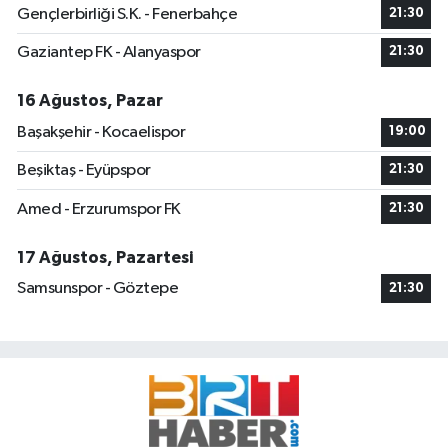
Gençlerbirliği S.K. - Fenerbahçe
21:30
Gaziantep FK - Alanyaspor
21:30
16 Ağustos, Pazar
Başakşehir - Kocaelispor
19:00
Beşiktaş - Eyüpspor
21:30
Amed - Erzurumspor FK
21:30
17 Ağustos, Pazartesi
Samsunspor - Göztepe
21:30