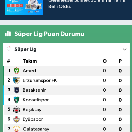
Geleneksel Sünnet Şöleni'nin Tarihi
Belli Oldu.
Süper Lig Puan Durumu
Süper Lig
#
Takım
O
P
1
Amed
0
0
2
Erzurumspor FK
0
0
3
Başakşehir
0
0
4
Kocaelispor
0
0
5
Beşiktaş
0
0
6
Eyüpspor
0
0
7
Galatasaray
0
0