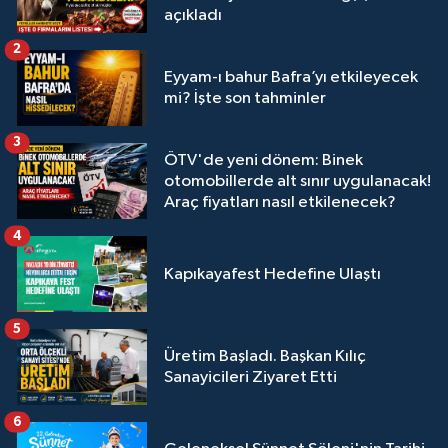
açıkladı
2
Eyyam-ı bahur Bafra’yı etkileyecek
mi? İşte son tahminler
3
ÖTV'de yeni dönem: Binek
otomobillerde alt sınır uygulanacak!
Araç fiyatları nasıl etkilenecek?
4
Kapıkayafest Hedefine Ulaştı
5
Üretim Başladı. Başkan Kılıç
Sanayicileri Ziyaret Etti
6