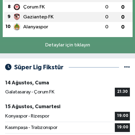
8
Çorum FK
0
0
9
Gaziantep FK
0
0
10
Alanyaspor
0
0
Detaylar için tıklayın
Süper Lig Fikstür
14 Ağustos, Cuma
Galatasaray - Çorum FK
21:30
15 Ağustos, Cumartesi
Konyaspor - Rizespor
19:00
Kasımpaşa - Trabzonspor
19:00