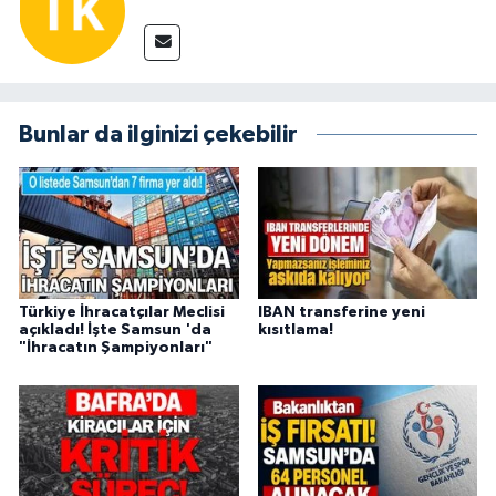
Bunlar da ilginizi çekebilir
Türkiye İhracatçılar Meclisi
IBAN transferine yeni
açıkladı! İşte Samsun 'da
kısıtlama!
"İhracatın Şampiyonları"