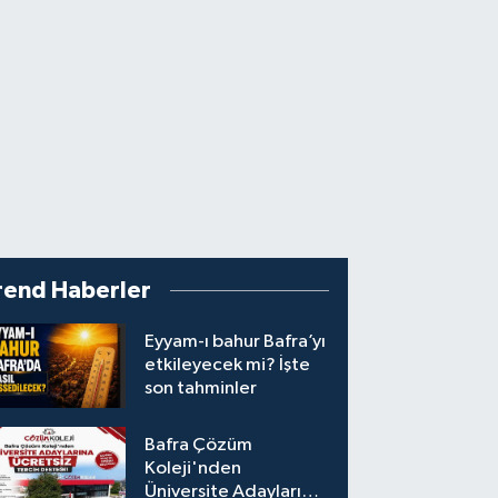
rend Haberler
Eyyam-ı bahur Bafra’yı
etkileyecek mi? İşte
son tahminler
Bafra Çözüm
Koleji'nden
Üniversite Adaylarına