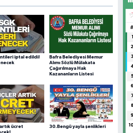
tileri iptal edildi!
Bafra Belediyesi Memur
enecek
Alımı Sözlü Mülakata
Çağırılmaya Hak
Kazananların Listesi
1
artık ücret
30.Bengü yayla şenlikleri
cek!