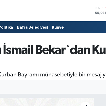
55,03
STERLİ
64,24
GRAM 
6574.8
Politika
Bafra Belediyesi
Künye
BİST1
13.799
BITCO
64.225
anı İsmail Bekar`dan 
DOLA
47,714
r, Kurban Bayramı münasebetiyle bir mesaj y