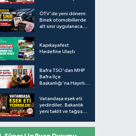
Ücretsiz Tercih
Desteği
ÖTV'de yeni dönem:
Binek otomobillerde
alt sınır uygulanacak!
Araç fiyatları nasıl
etkilenecek?
Kapıkayafest
Hedefine Ulaştı
Bafra TSO'dan MHP
Bafra İlçe
Başkanlığı'na Hayırlı
Olsun Ziyareti
Vatandaşa eşek eti
yedirdiler.. Bakanlık
yeni taklit ve tağşiş
listesini açıkladı