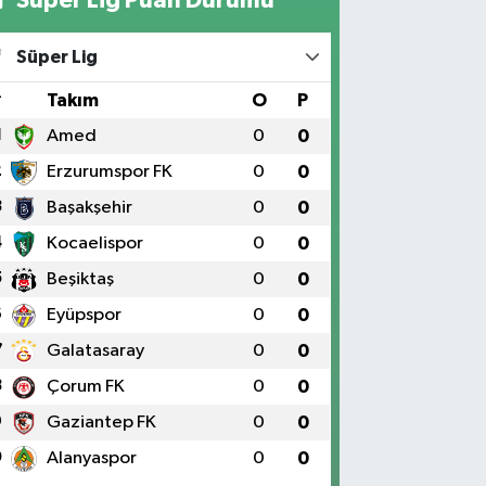
Süper Lig Puan Durumu
Süper Lig
#
Takım
O
P
1
Amed
0
0
2
Erzurumspor FK
0
0
3
Başakşehir
0
0
4
Kocaelispor
0
0
5
Beşiktaş
0
0
6
Eyüpspor
0
0
7
Galatasaray
0
0
8
Çorum FK
0
0
9
Gaziantep FK
0
0
0
Alanyaspor
0
0