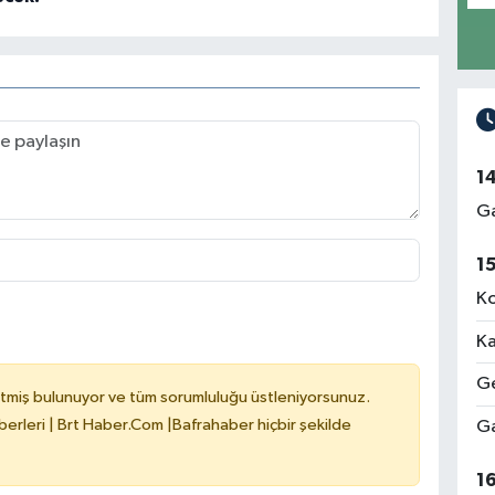
1
Ga
1
Ko
Ka
Ge
tmiş bulunuyor ve tüm sorumluluğu üstleniyorsunuz.
erleri | Brt Haber.Com |Bafrahaber hiçbir şekilde
Ga
1