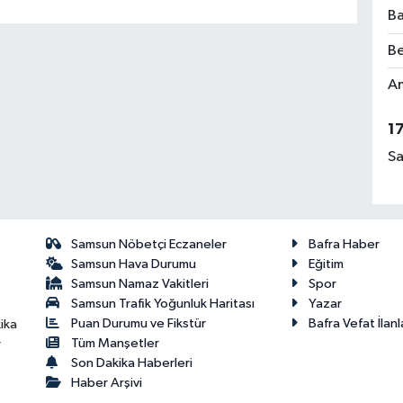
Ba
Be
Am
1
Sa
Samsun Nöbetçi Eczaneler
Bafra Haber
Samsun Hava Durumu
Eğitim
Samsun Namaz Vakitleri
Spor
Samsun Trafik Yoğunluk Haritası
Yazar
Puan Durumu ve Fikstür
Bafra Vefat İlanl
ika
Tüm Manşetler
r
Son Dakika Haberleri
Haber Arşivi