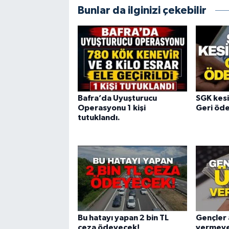
Bunlar da ilginizi çekebilir
Bafra’da Uyuşturucu
SGK kesin
Operasyonu 1 kişi
Geri öd
tutuklandı.
Bu hatayı yapan 2 bin TL
Gençler 
ceza ödeyecek!
vermeye