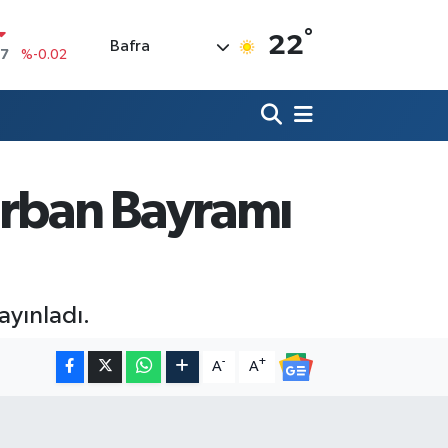
17
%-0.02
°
N
22
Bafra
63
%0.07
ALTIN
1
%1.44
00
%70
IN
,61
%-0.63
Kurban Bayramı
R
3
%0.16
ayınladı.
-
+
A
A