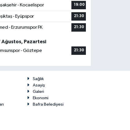
şakşehir - Kocaelispor
19:00
şiktaş - Eyüpspor
21:30
ed - Erzurumspor FK
21:30
7 Ağustos, Pazartesi
msunspor - Göztepe
21:30
Sağlık
Asayiş
Galeri
Ekonomi
arı
Bafra Belediyesi