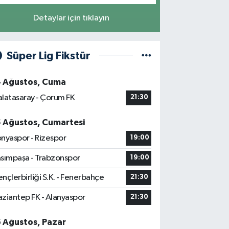
Detaylar için tıklayın
Süper Lig Fikstür
4 Ağustos, Cuma
latasaray - Çorum FK
21:30
5 Ağustos, Cumartesi
nyaspor - Rizespor
19:00
sımpaşa - Trabzonspor
19:00
nçlerbirliği S.K. - Fenerbahçe
21:30
ziantep FK - Alanyaspor
21:30
6 Ağustos, Pazar