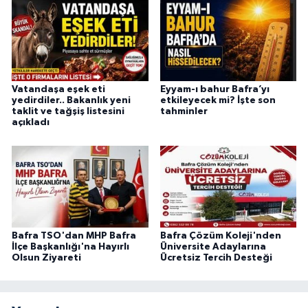
Vatandaşa eşek eti
Eyyam-ı bahur Bafra’yı
yedirdiler.. Bakanlık yeni
etkileyecek mi? İşte son
taklit ve tağşiş listesini
tahminler
açıkladı
Bafra TSO'dan MHP Bafra
Bafra Çözüm Koleji'nden
İlçe Başkanlığı'na Hayırlı
Üniversite Adaylarına
Olsun Ziyareti
Ücretsiz Tercih Desteği