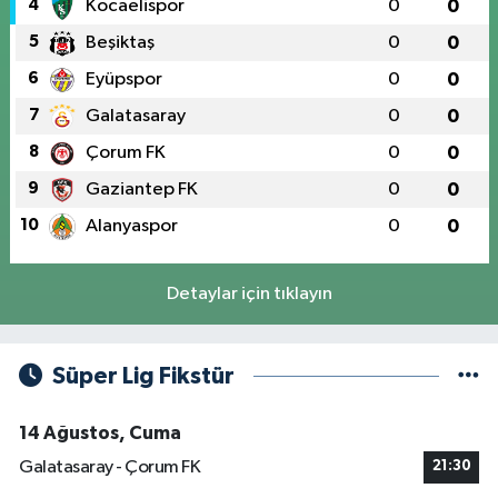
4
Kocaelispor
0
0
5
Beşiktaş
0
0
6
Eyüpspor
0
0
7
Galatasaray
0
0
8
Çorum FK
0
0
9
Gaziantep FK
0
0
10
Alanyaspor
0
0
Detaylar için tıklayın
Süper Lig Fikstür
14 Ağustos, Cuma
Galatasaray - Çorum FK
21:30