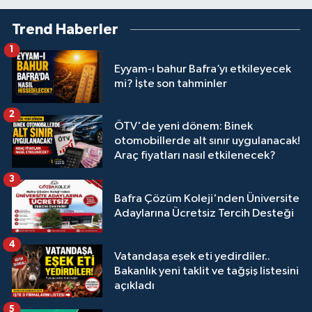
Trend Haberler
1
Eyyam-ı bahur Bafra’yı etkileyecek
mi? İşte son tahminler
2
ÖTV'de yeni dönem: Binek
otomobillerde alt sınır uygulanacak!
Araç fiyatları nasıl etkilenecek?
3
Bafra Çözüm Koleji'nden Üniversite
Adaylarına Ücretsiz Tercih Desteği
4
Vatandaşa eşek eti yedirdiler..
Bakanlık yeni taklit ve tağşiş listesini
açıkladı
5