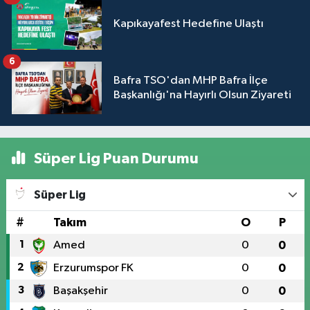
Kapıkayafest Hedefine Ulaştı
6
Bafra TSO'dan MHP Bafra İlçe
Başkanlığı'na Hayırlı Olsun Ziyareti
Süper Lig Puan Durumu
Süper Lig
#
Takım
O
P
1
Amed
0
0
2
Erzurumspor FK
0
0
3
Başakşehir
0
0