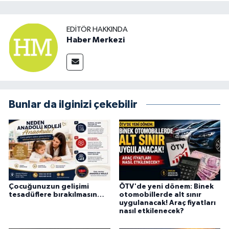
EDITÖR HAKKINDA
Haber Merkezi
Bunlar da ilginizi çekebilir
Çocuğunuzun gelişimi
ÖTV'de yeni dönem: Binek
tesadüflere bırakılmasın…
otomobillerde alt sınır
uygulanacak! Araç fiyatları
nasıl etkilenecek?