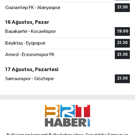
Gaziantep FK - Alanyaspor
21:30
16 Ağustos, Pazar
Başakşehir - Kocaelispor
19:00
Beşiktaş - Eyüpspor
21:30
Amed - Erzurumspor FK
21:30
17 Ağustos, Pazartesi
Samsunspor - Göztepe
21:30
Bafra’nın en kapsamlı Bafra haber sitesi. Son dakika Samsun ve