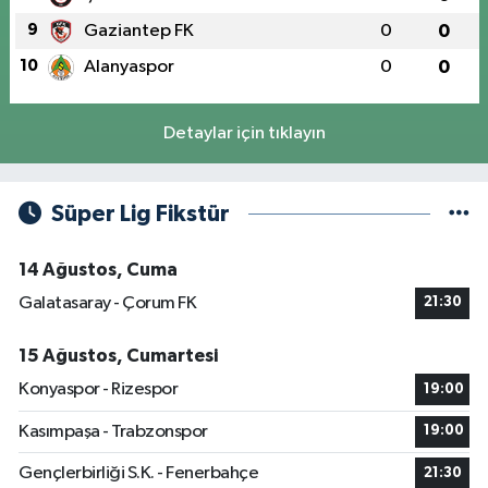
9
Gaziantep FK
0
0
10
Alanyaspor
0
0
Detaylar için tıklayın
Süper Lig Fikstür
14 Ağustos, Cuma
Galatasaray - Çorum FK
21:30
15 Ağustos, Cumartesi
Konyaspor - Rizespor
19:00
Kasımpaşa - Trabzonspor
19:00
Gençlerbirliği S.K. - Fenerbahçe
21:30