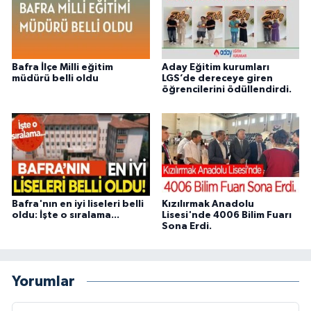
Bafra İlçe Milli eğitim
Aday Eğitim kurumları
müdürü belli oldu
LGS’de dereceye giren
öğrencilerini ödüllendirdi.
Bafra'nın en iyi liseleri belli
Kızılırmak Anadolu
oldu: İşte o sıralama...
Lisesi'nde 4006 Bilim Fuarı
Sona Erdi.
Yorumlar