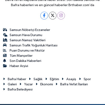
Bafra haberleri ve en güncel haberler Brthaber.com’da
Samsun Nöbetçi Eczaneler
Samsun Hava Durumu
Samsun Namaz Vakitleri
Samsun Trafik Yoğunluk Haritası
Puan Durumu ve Fikstür
Tüm Manşetler
Son Dakika Haberleri
Haber Arşivi
Bafra Haber
Sağlık
Eğitim
Asayiş
Spor
Galeri
Yazar
Ekonomi
Bafra Vefat İlanları
Bafra Belediyesi