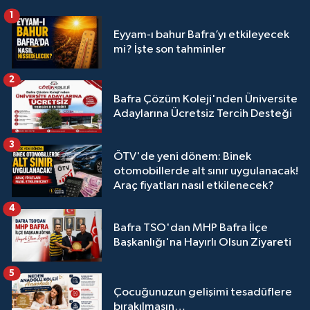
1
Eyyam-ı bahur Bafra’yı etkileyecek
mi? İşte son tahminler
2
Bafra Çözüm Koleji'nden Üniversite
Adaylarına Ücretsiz Tercih Desteği
3
ÖTV'de yeni dönem: Binek
otomobillerde alt sınır uygulanacak!
Araç fiyatları nasıl etkilenecek?
4
Bafra TSO'dan MHP Bafra İlçe
Başkanlığı'na Hayırlı Olsun Ziyareti
5
Çocuğunuzun gelişimi tesadüflere
bırakılmasın…