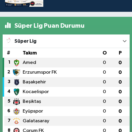
Süper Lig Puan Durumu
Süper Lig
#
Takım
O
P
1
Amed
0
0
2
Erzurumspor FK
0
0
3
Başakşehir
0
0
4
Kocaelispor
0
0
5
Beşiktaş
0
0
6
Eyüpspor
0
0
7
Galatasaray
0
0
8
Çorum FK
0
0