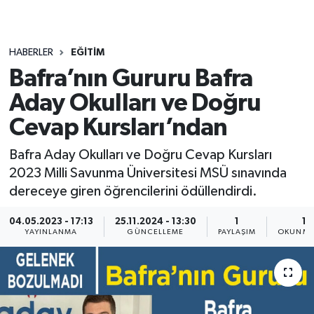
HABERLER
EĞITIM
Bafra’nın Gururu Bafra
Aday Okulları ve Doğru
Cevap Kursları’ndan
Bafra Aday Okulları ve Doğru Cevap Kursları
2023 Milli Savunma Üniversitesi MSÜ sınavında
dereceye giren öğrencilerini ödüllendirdi.
04.05.2023 - 17:13
25.11.2024 - 13:30
1
1 
YAYINLANMA
GÜNCELLEME
PAYLAŞIM
OKUNMA