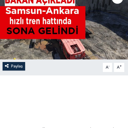
Paylaş
-
+
A
A