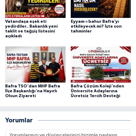
Vatandaşa eşek eti
Eyyam-ı bahur Bafra’yı
yedirdiler.. Bakanlık yeni
etkileyecek mi? İşte son
taklit ve tağşiş listesini
tahminler
açıkladı
Bafra TSO'dan MHP Bafra
Bafra Çözüm Koleji'nden
İlçe Başkanlığı'na Hayırlı
Üniversite Adaylarına
Olsun Ziyareti
Ücretsiz Tercih Desteği
Yorumlar