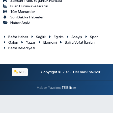
Samsun Trafik Yoğunluk Haritası
Puan Durumu ve Fikstür
Tüm Manşetler
Son Dakika Haberleri
Haber Arşivi
Bafra Haber
Sağlık
Eğitim
Asayiş
Spor
Galeri
Yazar
Ekonomi
Bafra Vefat İlanları
Bafra Belediyesi
RSS
Copyright © 2022. Her hakkı saklıdır.
Haber Yazılımı:
TE Bilişim