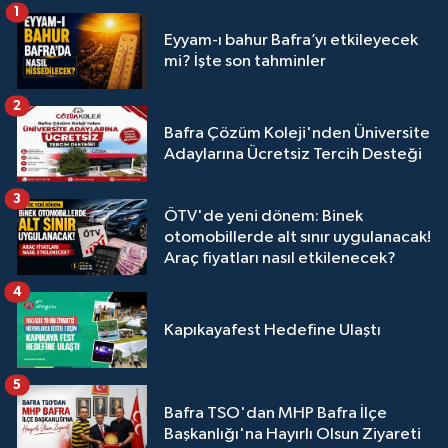
1
Eyyam-ı bahur Bafra’yı etkileyecek
mi? İşte son tahminler
2
Bafra Çözüm Koleji'nden Üniversite
Adaylarına Ücretsiz Tercih Desteği
3
ÖTV'de yeni dönem: Binek
otomobillerde alt sınır uygulanacak!
Araç fiyatları nasıl etkilenecek?
4
Kapıkayafest Hedefine Ulaştı
5
Bafra TSO'dan MHP Bafra İlçe
Başkanlığı'na Hayırlı Olsun Ziyareti