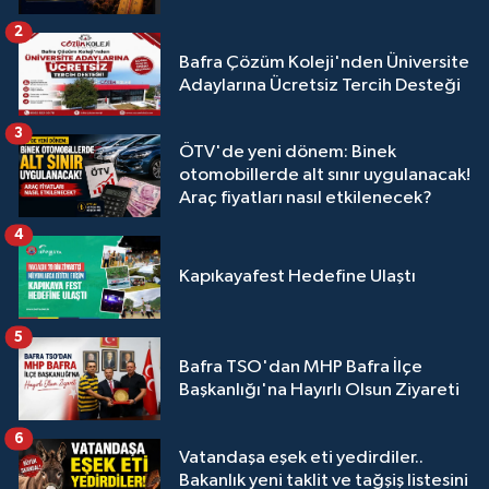
2
Bafra Çözüm Koleji'nden Üniversite
Adaylarına Ücretsiz Tercih Desteği
3
ÖTV'de yeni dönem: Binek
otomobillerde alt sınır uygulanacak!
Araç fiyatları nasıl etkilenecek?
4
Kapıkayafest Hedefine Ulaştı
5
Bafra TSO'dan MHP Bafra İlçe
Başkanlığı'na Hayırlı Olsun Ziyareti
6
Vatandaşa eşek eti yedirdiler..
Bakanlık yeni taklit ve tağşiş listesini