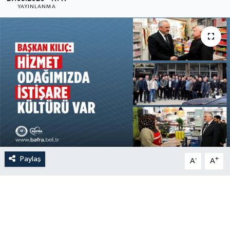
YAYINLANMA
Paylaş
-
+
A
A