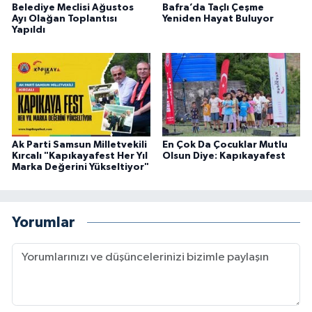
Belediye Meclisi Ağustos
Bafra’da Taçlı Çeşme
Ayı Olağan Toplantısı
Yeniden Hayat Buluyor
Yapıldı
Ak Parti Samsun Milletvekili
En Çok Da Çocuklar Mutlu
Kırcalı "Kapıkayafest Her Yıl
Olsun Diye: Kapıkayafest
Marka Değerini Yükseltiyor"
Yorumlar