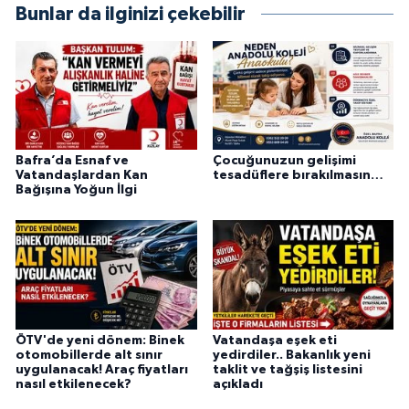
Bunlar da ilginizi çekebilir
Bafra’da Esnaf ve
Çocuğunuzun gelişimi
Vatandaşlardan Kan
tesadüflere bırakılmasın…
Bağışına Yoğun İlgi
ÖTV'de yeni dönem: Binek
Vatandaşa eşek eti
otomobillerde alt sınır
yedirdiler.. Bakanlık yeni
uygulanacak! Araç fiyatları
taklit ve tağşiş listesini
nasıl etkilenecek?
açıkladı