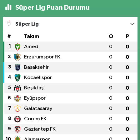
Süper Lig Puan Durumu
Süper Lig
#
Takım
O
P
1
Amed
0
0
2
Erzurumspor FK
0
0
3
Başakşehir
0
0
4
Kocaelispor
0
0
5
Beşiktaş
0
0
6
Eyüpspor
0
0
7
Galatasaray
0
0
8
Çorum FK
0
0
9
Gaziantep FK
0
0
10
Alanyaspor
0
0