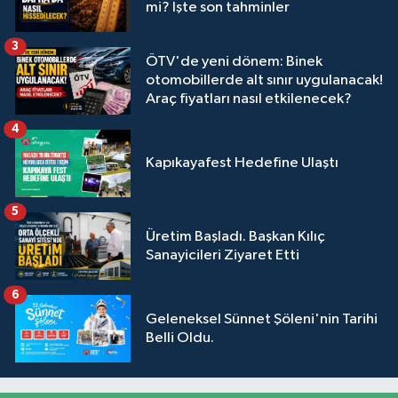
mi? İşte son tahminler
3
ÖTV'de yeni dönem: Binek
otomobillerde alt sınır uygulanacak!
Araç fiyatları nasıl etkilenecek?
4
Kapıkayafest Hedefine Ulaştı
5
Üretim Başladı. Başkan Kılıç
Sanayicileri Ziyaret Etti
6
Geleneksel Sünnet Şöleni'nin Tarihi
Belli Oldu.