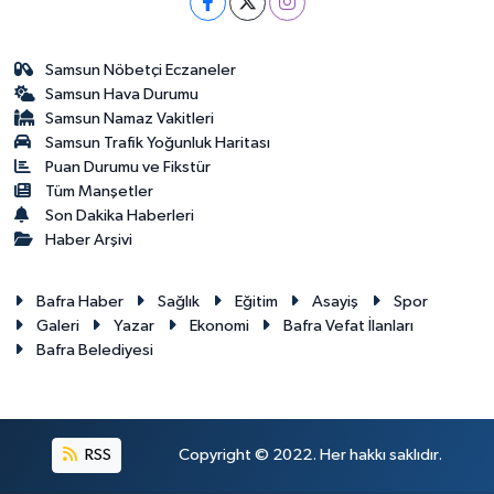
Samsun Nöbetçi Eczaneler
Samsun Hava Durumu
Samsun Namaz Vakitleri
Samsun Trafik Yoğunluk Haritası
Puan Durumu ve Fikstür
Tüm Manşetler
Son Dakika Haberleri
Haber Arşivi
Bafra Haber
Sağlık
Eğitim
Asayiş
Spor
Galeri
Yazar
Ekonomi
Bafra Vefat İlanları
Bafra Belediyesi
RSS
Copyright © 2022. Her hakkı saklıdır.