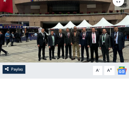
Paylaş
-
+
A
A