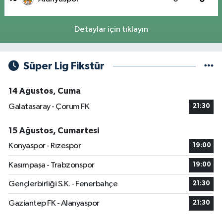
Detaylar için tıklayın
Süper Lig Fikstür
14 Ağustos, Cuma
Galatasaray - Çorum FK
21:30
15 Ağustos, Cumartesi
Konyaspor - Rizespor
19:00
Kasımpaşa - Trabzonspor
19:00
Gençlerbirliği S.K. - Fenerbahçe
21:30
Gaziantep FK - Alanyaspor
21:30