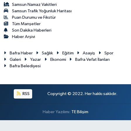
Samsun Namaz Vakitleri
Samsun Trafik Yoğunluk Haritası
Puan Durumu ve Fikstür
Tüm Manşetler
Son Dakika Haberleri
Haber Arşivi
Bafra Haber
Sağlık
Eğitim
Asayiş
Spor
Galeri
Yazar
Ekonomi
Bafra Vefat İlanları
Bafra Belediyesi
RSS
Copyright © 2022. Her hakkı saklıdır.
Haber Yazılımı:
TE Bilişim