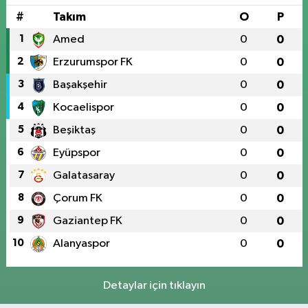
#
Takım
O
P
1
Amed
0
0
2
Erzurumspor FK
0
0
3
Başakşehir
0
0
4
Kocaelispor
0
0
5
Beşiktaş
0
0
6
Eyüpspor
0
0
7
Galatasaray
0
0
8
Çorum FK
0
0
9
Gaziantep FK
0
0
10
Alanyaspor
0
0
Detaylar için tıklayın