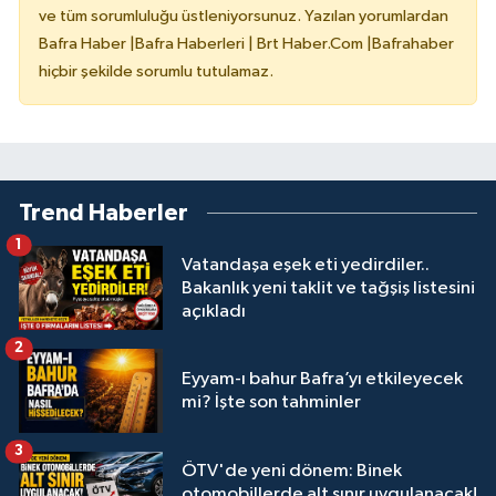
ve tüm sorumluluğu üstleniyorsunuz. Yazılan yorumlardan
Bafra Haber |Bafra Haberleri | Brt Haber.Com |Bafrahaber
hiçbir şekilde sorumlu tutulamaz.
Trend Haberler
1
Vatandaşa eşek eti yedirdiler..
Bakanlık yeni taklit ve tağşiş listesini
açıkladı
2
Eyyam-ı bahur Bafra’yı etkileyecek
mi? İşte son tahminler
3
ÖTV'de yeni dönem: Binek
otomobillerde alt sınır uygulanacak!