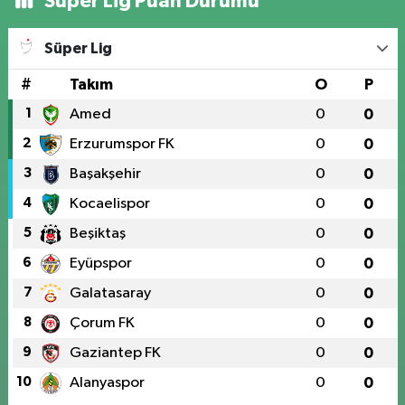
Süper Lig Puan Durumu
Süper Lig
#
Takım
O
P
1
Amed
0
0
2
Erzurumspor FK
0
0
3
Başakşehir
0
0
4
Kocaelispor
0
0
5
Beşiktaş
0
0
6
Eyüpspor
0
0
7
Galatasaray
0
0
8
Çorum FK
0
0
9
Gaziantep FK
0
0
10
Alanyaspor
0
0