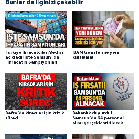
Bunlar da ilginizi çekebilir
Türkiye İhracatçılar Meclisi
IBAN transferine yeni
açıkladı! İşte Samsun 'da
kısıtlama!
"İhracatın Şampiyonları"
Bafra’da kiracılar için kritik
Bakanlık duyurdu!
süreç!
Samsun’da 64 personel
alımı gerçekleştirilecek