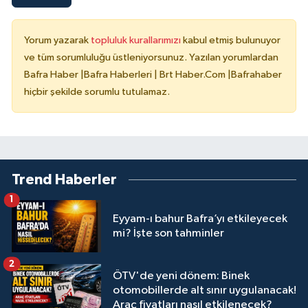
Yorum yazarak
topluluk kurallarımızı
kabul etmiş bulunuyor
ve tüm sorumluluğu üstleniyorsunuz. Yazılan yorumlardan
Bafra Haber |Bafra Haberleri | Brt Haber.Com |Bafrahaber
hiçbir şekilde sorumlu tutulamaz.
Trend Haberler
1
Eyyam-ı bahur Bafra’yı etkileyecek
mi? İşte son tahminler
2
ÖTV'de yeni dönem: Binek
otomobillerde alt sınır uygulanacak!
Araç fiyatları nasıl etkilenecek?