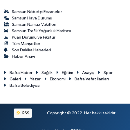
Samsun Nöbetçi Eczaneler
Samsun Hava Durumu
Samsun Namaz Vakitleri
Samsun Trafik Yoğunluk Haritası
Puan Durumu ve Fikstür
Tüm Manşetler
Son Dakika Haberleri
Haber Arşivi
Bafra Haber
Sağlık
Eğitim
Asayiş
Spor
Galeri
Yazar
Ekonomi
Bafra Vefat İlanları
Bafra Belediyesi
RSS
Copyright © 2022. Her hakkı saklıdır.