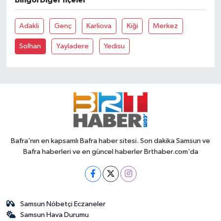
Bingöl Diğer İlçeler
Adakli
Genç
Karliova
Kiği
Merkez
Solhan
Yayladere
Yedisu
Bafra’nın en kapsamlı Bafra haber sitesi. Son dakika Samsun ve
Bafra haberleri ve en güncel haberler Brthaber.com’da
Samsun Nöbetçi Eczaneler
Samsun Hava Durumu