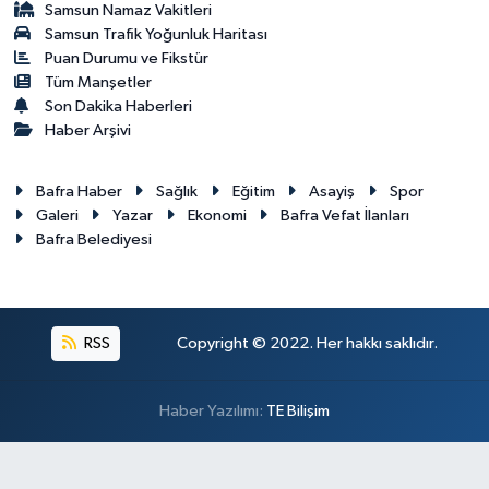
Samsun Namaz Vakitleri
Samsun Trafik Yoğunluk Haritası
Puan Durumu ve Fikstür
Tüm Manşetler
Son Dakika Haberleri
Haber Arşivi
Bafra Haber
Sağlık
Eğitim
Asayiş
Spor
Galeri
Yazar
Ekonomi
Bafra Vefat İlanları
Bafra Belediyesi
RSS
Copyright © 2022. Her hakkı saklıdır.
Haber Yazılımı:
TE Bilişim