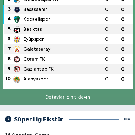
3
Başakşehir
0
0
4
Kocaelispor
0
0
5
Beşiktaş
0
0
6
Eyüpspor
0
0
7
Galatasaray
0
0
8
Çorum FK
0
0
9
Gaziantep FK
0
0
10
Alanyaspor
0
0
Detaylar için tıklayın
Süper Lig Fikstür
14 Ağustos, Cuma