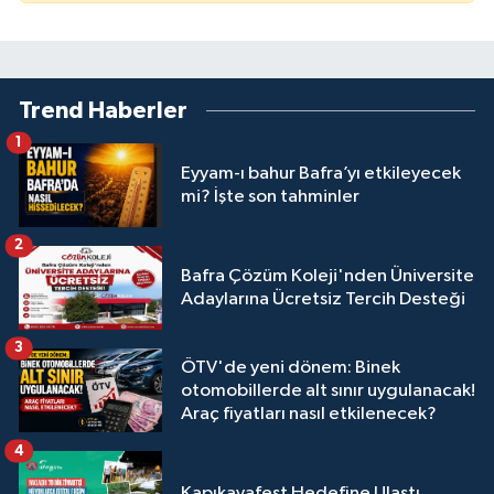
Trend Haberler
1
Eyyam-ı bahur Bafra’yı etkileyecek
mi? İşte son tahminler
2
Bafra Çözüm Koleji'nden Üniversite
Adaylarına Ücretsiz Tercih Desteği
3
ÖTV'de yeni dönem: Binek
otomobillerde alt sınır uygulanacak!
Araç fiyatları nasıl etkilenecek?
4
Kapıkayafest Hedefine Ulaştı