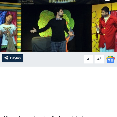
Paylaş
-
+
A
A