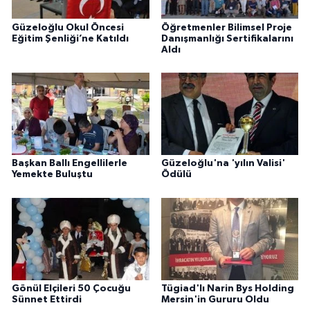
Güzeloğlu Okul Öncesi
Öğretmenler Bilimsel Proje
Eğitim Şenliği’ne Katıldı
Danışmanlığı Sertifikalarını
Aldı
Başkan Ballı Engellilerle
Güzeloğlu'na 'yılın Valisi'
Yemekte Buluştu
Ödülü
Gönül Elçileri 50 Çocuğu
Tügiad'lı Narin Bys Holding
Sünnet Ettirdi
Mersin'in Gururu Oldu