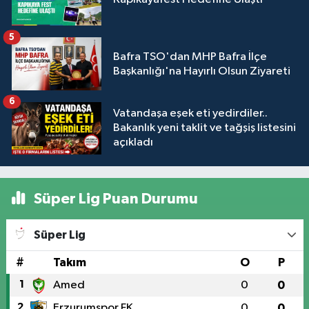
5
Bafra TSO'dan MHP Bafra İlçe
Başkanlığı'na Hayırlı Olsun Ziyareti
6
Vatandaşa eşek eti yedirdiler..
Bakanlık yeni taklit ve tağşiş listesini
açıkladı
Süper Lig Puan Durumu
Süper Lig
#
Takım
O
P
1
Amed
0
0
2
Erzurumspor FK
0
0