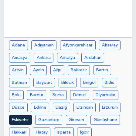
Adana
Adıyaman
Afyonkarahisar
Aksaray
Amasya
Ankara
Antalya
Ardahan
Artvin
Aydın
Ağrı
Balıkesir
Bartın
Batman
Bayburt
Bilecik
Bingöl
Bitlis
Bolu
Burdur
Bursa
Denizli
Diyarbakır
Düzce
Edirne
Elazığ
Erzincan
Erzurum
Eskişehir
Gaziantep
Giresun
Gümüşhane
Hakkari
Hatay
Isparta
Iğdır