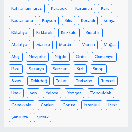
Kahramanmaraş
Karabük
Karaman
Kars
Kastamonu
Kayseri
Kilis
Kocaeli
Konya
Kütahya
Kırklareli
Kırıkkale
Kırşehir
Malatya
Manisa
Mardin
Mersin
Muğla
Muş
Nevşehir
Niğde
Ordu
Osmaniye
Rize
Sakarya
Samsun
Siirt
Sinop
Sivas
Tekirdağ
Tokat
Trabzon
Tunceli
Uşak
Van
Yalova
Yozgat
Zonguldak
Çanakkale
Çankırı
Çorum
İstanbul
İzmir
Şanlıurfa
Şırnak