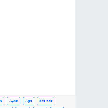
in
Aydın
Ağrı
Balıkesir