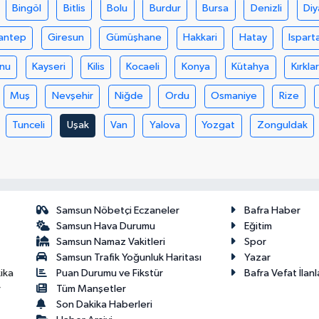
Bingöl
Bitlis
Bolu
Burdur
Bursa
Denizli
Diy
antep
Giresun
Gümüşhane
Hakkari
Hatay
Ispart
nu
Kayseri
Kilis
Kocaeli
Konya
Kütahya
Kırklar
Muş
Nevşehir
Niğde
Ordu
Osmaniye
Rize
Tunceli
Uşak
Van
Yalova
Yozgat
Zonguldak
Samsun Nöbetçi Eczaneler
Bafra Haber
Samsun Hava Durumu
Eğitim
Samsun Namaz Vakitleri
Spor
Samsun Trafik Yoğunluk Haritası
Yazar
Puan Durumu ve Fikstür
Bafra Vefat İlanl
ika
Tüm Manşetler
r
Son Dakika Haberleri