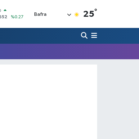
°
O
25
Bafra
652
%0.27
LİN
4046
%0.35
M ALTIN
.49
%2.12
100
73
%-19
COIN
30,04
%1.2
AR
7106
%0.17