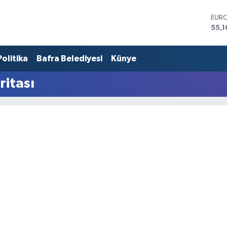
EUR
55,1
STER
64,
Politika
Bafra Belediyesi
Künye
GRA
6618
BİST
ritası
13.7
BIT
65.1
DOL
47,