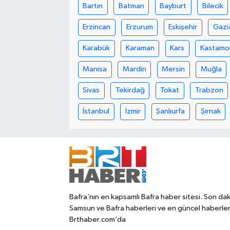
Bartın
Batman
Bayburt
Bilecik
Erzincan
Erzurum
Eskişehir
Gazi
Karabük
Karaman
Kars
Kastamo
Manisa
Mardin
Mersin
Muğla
Sivas
Tekirdağ
Tokat
Trabzon
İstanbul
İzmir
Şanlıurfa
Şırnak
Bafra’nın en kapsamlı Bafra haber sitesi. Son dak
Samsun ve Bafra haberleri ve en güncel haberle
Brthaber.com’da