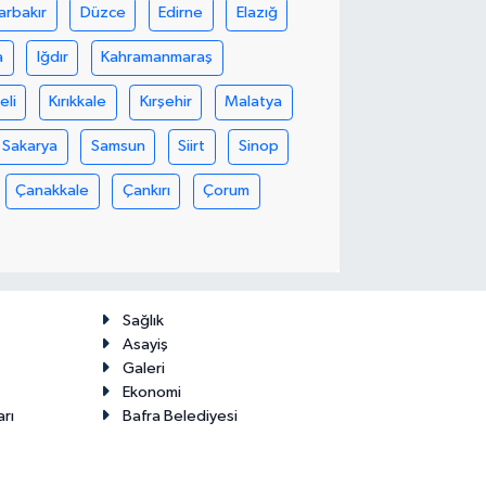
arbakır
Düzce
Edirne
Elazığ
a
Iğdır
Kahramanmaraş
eli
Kırıkkale
Kırşehir
Malatya
Sakarya
Samsun
Siirt
Sinop
Çanakkale
Çankırı
Çorum
Sağlık
Asayiş
Galeri
Ekonomi
arı
Bafra Belediyesi