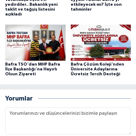
yedirdiler.. Bakanlık yeni
etkileyecek mi? İşte son
taklit ve tağşiş listesini
tahminler
açıkladı
Bafra TSO'dan MHP Bafra
Bafra Çözüm Koleji'nden
İlçe Başkanlığı'na Hayırlı
Üniversite Adaylarına
Olsun Ziyareti
Ücretsiz Tercih Desteği
Yorumlar