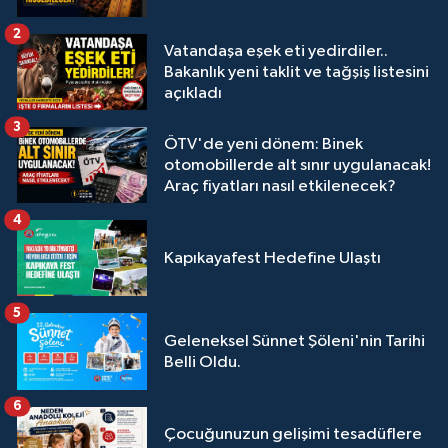
2
Vatandaşa eşek eti yedirdiler..
Bakanlık yeni taklit ve tağşiş listesini
açıkladı
3
ÖTV'de yeni dönem: Binek
otomobillerde alt sınır uygulanacak!
Araç fiyatları nasıl etkilenecek?
4
Kapıkayafest Hedefine Ulaştı
5
Geleneksel Sünnet Şöleni'nin Tarihi
Belli Oldu.
6
Çocuğunuzun gelişimi tesadüflere