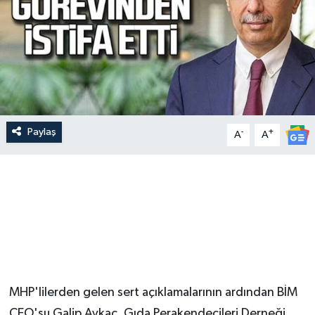
Paylaş
-
+
A
A
MHP'lilerden gelen sert açıklamalarının ardından BİM
CEO'su Galip Aykaç, Gıda Perakendecileri Derneği