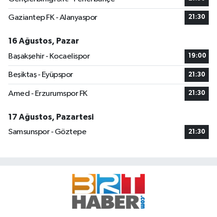
Gaziantep FK - Alanyaspor
21:30
16 Ağustos, Pazar
Başakşehir - Kocaelispor
19:00
Beşiktaş - Eyüpspor
21:30
Amed - Erzurumspor FK
21:30
17 Ağustos, Pazartesi
Samsunspor - Göztepe
21:30