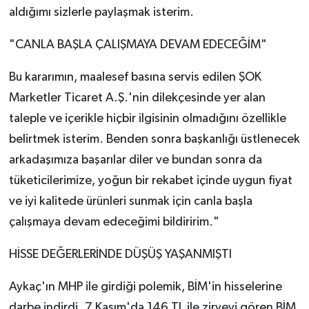
aldığımı sizlerle paylaşmak isterim.
"CANLA BAŞLA ÇALIŞMAYA DEVAM EDECEĞİM"
Bu kararımın, maalesef basına servis edilen ŞOK
Marketler Ticaret A.Ş.'nin dilekçesinde yer alan
taleple ve içerikle hiçbir ilgisinin olmadığını özellikle
belirtmek isterim. Benden sonra başkanlığı üstlenecek
arkadaşımıza başarılar diler ve bundan sonra da
tüketicilerimize, yoğun bir rekabet içinde uygun fiyat
ve iyi kalitede ürünleri sunmak için canla başla
çalışmaya devam edeceğimi bildiririm."
HİSSE DEĞERLERİNDE DÜŞÜŞ YAŞANMIŞTI
Aykaç'ın MHP ile girdiği polemik, BİM'in hisselerine
darbe indirdi. 7 Kasım'da 146 TL ile zirveyi gören BİM