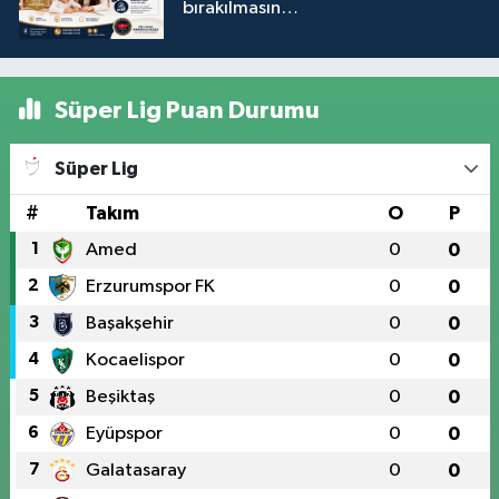
bırakılmasın…
Süper Lig Puan Durumu
Süper Lig
#
Takım
O
P
1
Amed
0
0
2
Erzurumspor FK
0
0
3
Başakşehir
0
0
4
Kocaelispor
0
0
5
Beşiktaş
0
0
6
Eyüpspor
0
0
7
Galatasaray
0
0