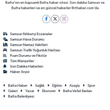
Bafra’nın en kapsamlı Bafra haber sitesi. Son dakika Samsun ve
Bafra haberleri ve en güncel haberler Brthaber.com’da
Samsun Nöbetçi Eczaneler
Samsun Hava Durumu
Samsun Namaz Vakitleri
Samsun Trafik Yoğunluk Haritası
Puan Durumu ve Fikstür
Tüm Manşetler
Son Dakika Haberleri
Haber Arşivi
Bafra Haber
Sağlık
Eğitim
Asayiş
Spor
Galeri
Yazar
Ekonomi
Bafra Vefat İlanları
Bafra Belediyesi