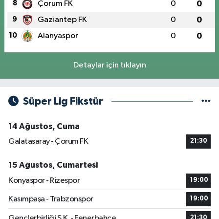
8
Çorum FK
0
0
9
Gaziantep FK
0
0
10
Alanyaspor
0
0
Detaylar için tıklayın
Süper Lig Fikstür
14 Ağustos, Cuma
Galatasaray - Çorum FK
21:30
15 Ağustos, Cumartesi
Konyaspor - Rizespor
19:00
Kasımpaşa - Trabzonspor
19:00
Gençlerbirliği S.K. - Fenerbahçe
21:30