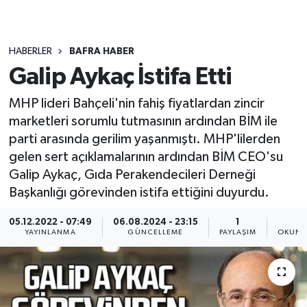
HABERLER
BAFRA HABER
Galip Aykaç İstifa Etti
MHP lideri Bahçeli'nin fahiş fiyatlardan zincir
marketleri sorumlu tutmasının ardından BİM ile
parti arasında gerilim yaşanmıştı. MHP'lilerden
gelen sert açıklamalarının ardından BİM CEO'su
Galip Aykaç, Gıda Perakendecileri Derneği
Başkanlığı görevinden istifa ettiğini duyurdu.
05.12.2022 - 07:49
06.08.2024 - 23:15
1
3
YAYINLANMA
GÜNCELLEME
PAYLAŞIM
OKUNM