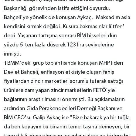
Başkanlığı görevinden istifa ettiğini duyurdu.
Bahçeli'ye yönelik de konuşan Aykaç, 'Maksadım asla
kendisini kırmak değildi. Kusura bakmasınlar lütfen'
dedi. Yaşanan tartışma sonrası BİM hisseleri dün
yüzde 5'ten fazla düşerek 123 lira seviyelerine
inmişti.
TBMM'deki grup toplantısında konuşan MHP lideri
Devlet Bahçeli, enflasyon etkisiyle oluşan fahiş
fiyatlardan zincir marketleri sorumlu tutarak sattığı
ürünlere zam yapan zincir marketlerin FETÖ'yle
bağlarının araştırılmasını önermişti. Bu açıklamaların
ardından Gıda Perakendecileri Derneği Başkanı ve
BİM CEO'su Galip Aykaç ise "Bize bakarak ya bir tuğla
da ben koyayım bu binanın temel taşına demeyen, bir
tane dikili ağacı olmayan insanlar sizlere ve bizlere bu