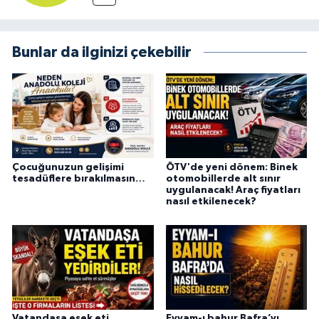
Bunlar da ilginizi çekebilir
Çocuğunuzun gelişimi
ÖTV'de yeni dönem: Binek
tesadüflere bırakılmasın…
otomobillerde alt sınır
uygulanacak! Araç fiyatları
nasıl etkilenecek?
Vatandaşa eşek eti
Eyyam-ı bahur Bafra’yı