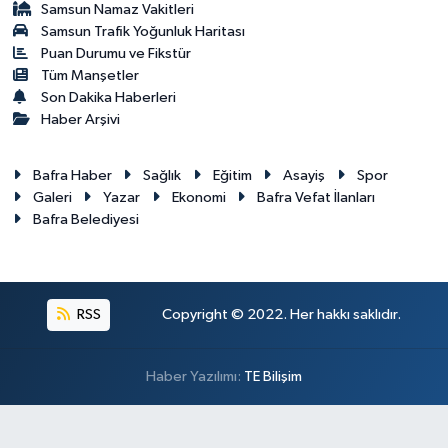
Samsun Namaz Vakitleri
Samsun Trafik Yoğunluk Haritası
Puan Durumu ve Fikstür
Tüm Manşetler
Son Dakika Haberleri
Haber Arşivi
Bafra Haber
Sağlık
Eğitim
Asayiş
Spor
Galeri
Yazar
Ekonomi
Bafra Vefat İlanları
Bafra Belediyesi
RSS
Copyright © 2022. Her hakkı saklıdır.
Haber Yazılımı:
TE Bilişim