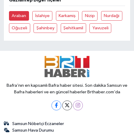
Gaziantep Diğer İlçeler
Araban
İslahiye
Karkamiş
Nizip
Nurdaği
Oğuzeli
Şahinbey
Şehitkamil
Yavuzeli
Bafra’nın en kapsamlı Bafra haber sitesi. Son dakika Samsun ve
Bafra haberleri ve en güncel haberler Brthaber.com’da
Samsun Nöbetçi Eczaneler
Samsun Hava Durumu