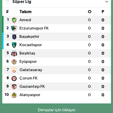
Süper Lig
#
Takım
O
P
1
Amed
0
0
2
Erzurumspor FK
0
0
3
Başakşehir
0
0
4
Kocaelispor
0
0
5
Beşiktaş
0
0
6
Eyüpspor
0
0
7
Galatasaray
0
0
8
Çorum FK
0
0
9
Gaziantep FK
0
0
10
Alanyaspor
0
0
Detaylar için tıklayın