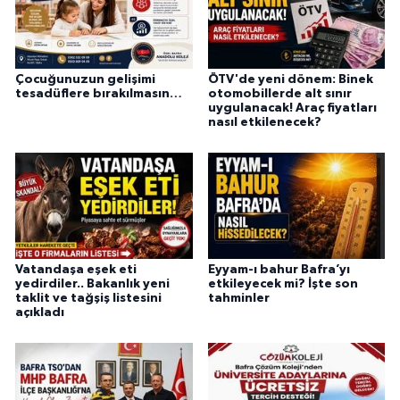
Çocuğunuzun gelişimi
ÖTV'de yeni dönem: Binek
tesadüflere bırakılmasın…
otomobillerde alt sınır
uygulanacak! Araç fiyatları
nasıl etkilenecek?
Vatandaşa eşek eti
Eyyam-ı bahur Bafra’yı
yedirdiler.. Bakanlık yeni
etkileyecek mi? İşte son
taklit ve tağşiş listesini
tahminler
açıkladı