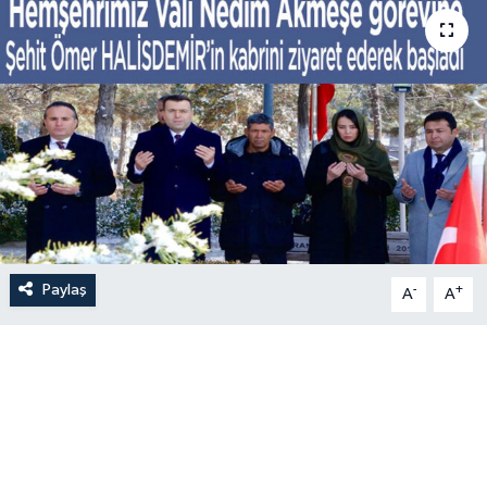
Paylaş
-
+
A
A