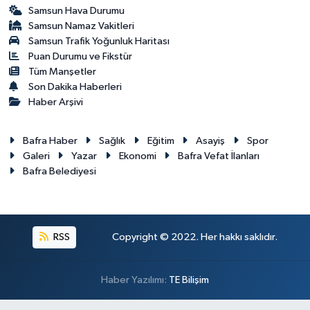
Samsun Hava Durumu
Samsun Namaz Vakitleri
Samsun Trafik Yoğunluk Haritası
Puan Durumu ve Fikstür
Tüm Manşetler
Son Dakika Haberleri
Haber Arşivi
Bafra Haber
Sağlık
Eğitim
Asayiş
Spor
Galeri
Yazar
Ekonomi
Bafra Vefat İlanları
Bafra Belediyesi
RSS
Copyright © 2022. Her hakkı saklıdır.
Haber Yazılımı:
TE Bilişim