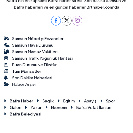
Bafra’nın en kapsamlı Bafra haber sitesi. Son dakika Samsun ve
Bafra haberleri ve en güncel haberler Brthaber.com’da
Samsun Nöbetçi Eczaneler
Samsun Hava Durumu
Samsun Namaz Vakitleri
Samsun Trafik Yoğunluk Haritası
Puan Durumu ve Fikstür
Tüm Manşetler
Son Dakika Haberleri
Haber Arşivi
Bafra Haber
Sağlık
Eğitim
Asayiş
Spor
Galeri
Yazar
Ekonomi
Bafra Vefat İlanları
Bafra Belediyesi