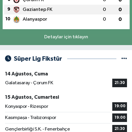
9
Gaziantep FK
0
0
10
Alanyaspor
0
0
Detaylar için tıklayın
Süper Lig Fikstür
14 Ağustos, Cuma
Galatasaray - Çorum FK
21:30
15 Ağustos, Cumartesi
Konyaspor - Rizespor
19:00
Kasımpaşa - Trabzonspor
19:00
Gençlerbirliği S.K. - Fenerbahçe
21:30