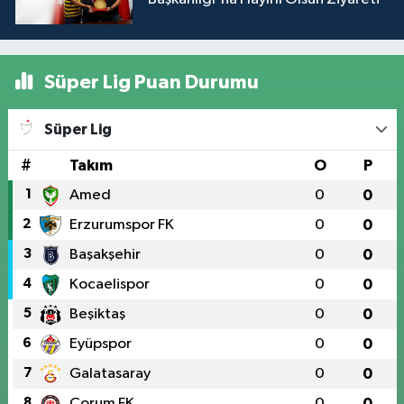
Süper Lig Puan Durumu
Süper Lig
#
Takım
O
P
1
Amed
0
0
2
Erzurumspor FK
0
0
3
Başakşehir
0
0
4
Kocaelispor
0
0
5
Beşiktaş
0
0
6
Eyüpspor
0
0
7
Galatasaray
0
0
8
Çorum FK
0
0