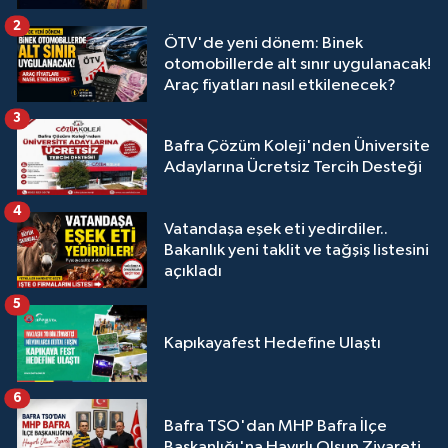
2
ÖTV'de yeni dönem: Binek
otomobillerde alt sınır uygulanacak!
Araç fiyatları nasıl etkilenecek?
3
Bafra Çözüm Koleji'nden Üniversite
Adaylarına Ücretsiz Tercih Desteği
4
Vatandaşa eşek eti yedirdiler..
Bakanlık yeni taklit ve tağşiş listesini
açıkladı
5
Kapıkayafest Hedefine Ulaştı
6
Bafra TSO'dan MHP Bafra İlçe
Başkanlığı'na Hayırlı Olsun Ziyareti