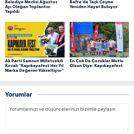
Belediye Meclisi Ağustos
Bafra’da Taçlı Çeşme
Ayı Olağan Toplantısı
Yeniden Hayat Buluyor
Yapıldı
Ak Parti Samsun Milletvekili
En Çok Da Çocuklar Mutlu
Kırcalı "Kapıkayafest Her Yıl
Olsun Diye: Kapıkayafest
Marka Değerini Yükseltiyor"
Yorumlar