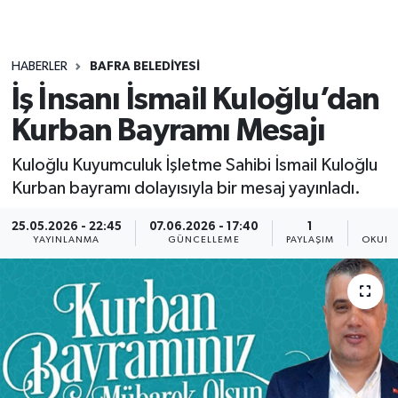
HABERLER
BAFRA BELEDIYESI
İş İnsanı İsmail Kuloğlu’dan
Kurban Bayramı Mesajı
Kuloğlu Kuyumculuk İşletme Sahibi İsmail Kuloğlu
Kurban bayramı dolayısıyla bir mesaj yayınladı.
25.05.2026 - 22:45
07.06.2026 - 17:40
1
YAYINLANMA
GÜNCELLEME
PAYLAŞIM
OKUNM