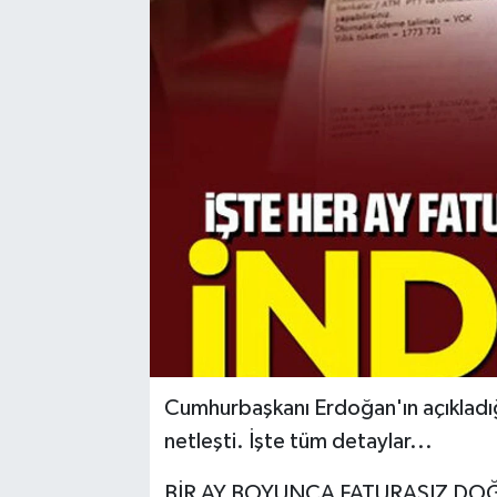
Cumhurbaşkanı Erdoğan'ın açıkladığı
netleşti. İşte tüm detaylar...
BİR AY BOYUNCA FATURASIZ DO