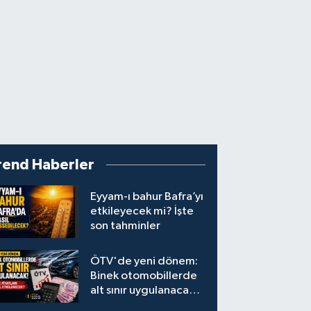
rend Haberler
Eyyam-ı bahur Bafra’yı
etkileyecek mi? İşte
son tahminler
ÖTV'de yeni dönem:
Binek otomobillerde
alt sınır uygulanacak!
Araç fiyatları nasıl