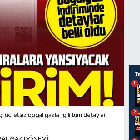
T
1
2
 ücretsiz doğal gazla ilgili tüm detaylar
ĞAL GAZ DÖNEMİ