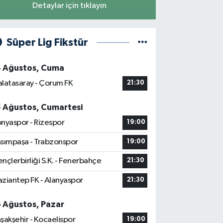
Detaylar için tıklayın
Süper Lig Fikstür
4 Ağustos, Cuma
latasaray - Çorum FK
21:30
5 Ağustos, Cumartesi
nyaspor - Rizespor
19:00
sımpaşa - Trabzonspor
19:00
nçlerbirliği S.K. - Fenerbahçe
21:30
ziantep FK - Alanyaspor
21:30
6 Ağustos, Pazar
şakşehir - Kocaelispor
19:00