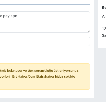
Be
Am
1
Sa
tmiş bulunuyor ve tüm sorumluluğu üstleniyorsunuz.
erleri | Brt Haber.Com |Bafrahaber hiçbir şekilde