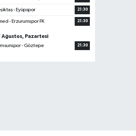
şiktaş - Eyüpspor
21:30
ed - Erzurumspor FK
21:30
7 Ağustos, Pazartesi
msunspor - Göztepe
21:30