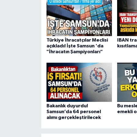
Türkiye İhracatçılar Meclisi
IBAN tra
açıkladı! İşte Samsun 'da
kısıtlam
"İhracatın Şampiyonları"
Bakanlık duyurdu!
Bu mesle
Samsun’da 64 personel
emekli o
alımı gerçekleştirilecek