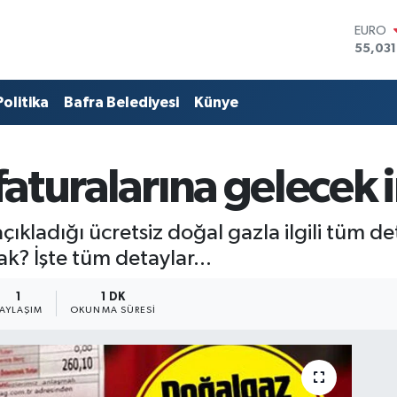
STERLİ
64,24
GRAM 
6574.8
Politika
Bafra Belediyesi
Künye
BİST10
13.887
BITCO
64.360
faturalarına gelecek i
DOLA
47,714
EURO
55,03
ladığı ücretsiz doğal gazla ilgili tüm de
ak? İşte tüm detaylar...
1
1 DK
PAYLAŞIM
OKUNMA SÜRESI