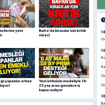
nsferine yeni
Bafra’da kiracılar için kritik
1
a!
süreç!
Ga
1
Ko
Ka
Ge
ği yapanlar erken
Yeni istihdam modeliyle 18-
Ga
luyor!
25 yaş arası gençlere iş
kapısı açılıyor
1
Ba