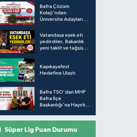
etkilenecek?
Bafra Çözüm
Koleji'nden
Üniversite Adaylarına
Ücretsiz Tercih
Desteği
Vatandaşa eşek eti
yedirdiler.. Bakanlık
yeni taklit ve tağşiş
listesini açıkladı
Kapıkayafest
Hedefine Ulaştı
Bafra TSO'dan MHP
Bafra İlçe
Başkanlığı'na Hayırlı
Olsun Ziyareti
Süper Lig Puan Durumu