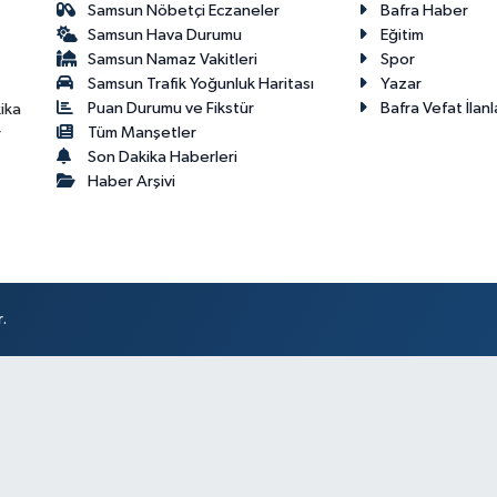
Samsun Nöbetçi Eczaneler
Bafra Haber
Samsun Hava Durumu
Eğitim
Samsun Namaz Vakitleri
Spor
Samsun Trafik Yoğunluk Haritası
Yazar
Puan Durumu ve Fikstür
Bafra Vefat İlanl
ika
Tüm Manşetler
r
Son Dakika Haberleri
Haber Arşivi
.