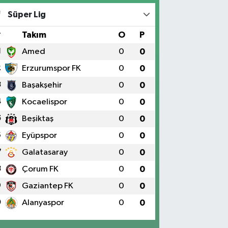
Süper Lig
#
Takım
O
P
1
Amed
0
0
2
Erzurumspor FK
0
0
3
Başakşehir
0
0
4
Kocaelispor
0
0
5
Beşiktaş
0
0
6
Eyüpspor
0
0
7
Galatasaray
0
0
8
Çorum FK
0
0
9
Gaziantep FK
0
0
0
Alanyaspor
0
0