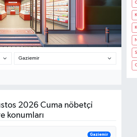
K
N
S
stos 2026 Cuma nöbetçi
ve konumları
Gaziemir