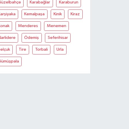
Güzelbahçe
Karabağlar
Karaburun
arşiyaka
Kemalpaşa
Kinik
Kiraz
Konak
Menderes
Menemen
arlidere
Ödemiş
Seferihisar
elçuk
Tire
Torbali
Urla
Gümüşpala