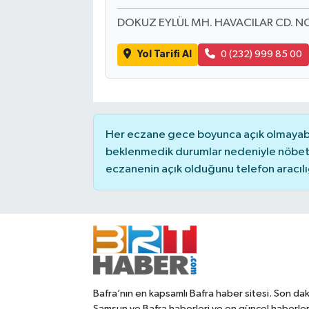
DOKUZ EYLÜL MH. HAVACILAR CD. NO
Yol Tarifi Al
0 (232) 999 85 00
Her eczane gece boyunca açık olmayabili
beklenmedik durumlar nedeniyle nöbete
eczanenin açık olduğunu telefon aracılığıy
Bafra’nın en kapsamlı Bafra haber sitesi. Son dak
Samsun ve Bafra haberleri ve en güncel haberle