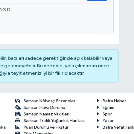
:3 D
r, bazıları sadece gerektiğinde açık kalabilir veya
 gelemeyebilir. Bu nedenle, yola çıkmadan önce
la teyit etmeniz iyi bir fikir olacaktır.
Samsun Nöbetçi Eczaneler
Bafra Haber
Samsun Hava Durumu
Eğitim
Samsun Namaz Vakitleri
Spor
Samsun Trafik Yoğunluk Haritası
Yazar
Puan Durumu ve Fikstür
Bafra Vefat İlanl
ika
Tüm Manşetler
r