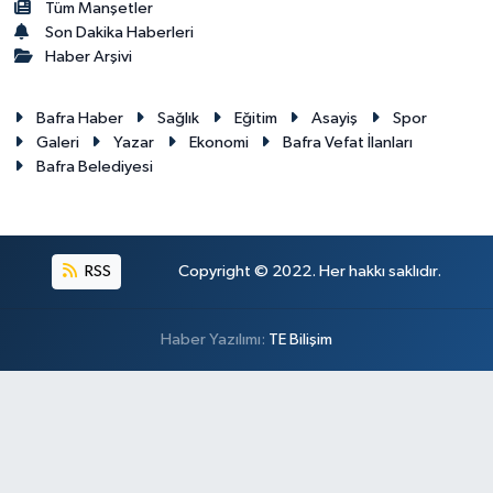
Tüm Manşetler
Son Dakika Haberleri
Haber Arşivi
Bafra Haber
Sağlık
Eğitim
Asayiş
Spor
Galeri
Yazar
Ekonomi
Bafra Vefat İlanları
Bafra Belediyesi
RSS
Copyright © 2022. Her hakkı saklıdır.
Haber Yazılımı:
TE Bilişim