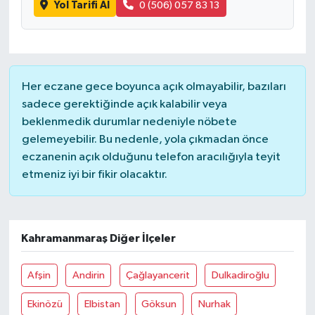
Yol Tarifi Al
0 (506) 057 83 13
Her eczane gece boyunca açık olmayabilir, bazıları
sadece gerektiğinde açık kalabilir veya
beklenmedik durumlar nedeniyle nöbete
gelemeyebilir. Bu nedenle, yola çıkmadan önce
eczanenin açık olduğunu telefon aracılığıyla teyit
etmeniz iyi bir fikir olacaktır.
Kahramanmaraş Diğer İlçeler
Afşin
Andirin
Çağlayancerit
Dulkadiroğlu
Ekinözü
Elbistan
Göksun
Nurhak