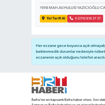
YENİ MAH.AV.HULUSİ YAZICIOĞLU C
Yol Tarifi Al
0 (370) 818 37 37
Her eczane gece boyunca açık olmayabili
beklenmedik durumlar nedeniyle nöbete
eczanenin açık olduğunu telefon aracılığıy
Bafra’nın en kapsamlı Bafra haber sitesi. Son dak
Samsun ve Bafra haberleri ve en güncel haberle