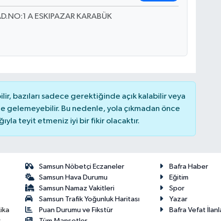
AD.NO:1 A ESKIPAZAR KARABÜK
r, bazıları sadece gerektiğinde açık kalabilir veya
 gelemeyebilir. Bu nedenle, yola çıkmadan önce
la teyit etmeniz iyi bir fikir olacaktır.
Samsun Nöbetçi Eczaneler
Bafra Haber
Samsun Hava Durumu
Eğitim
Samsun Namaz Vakitleri
Spor
Samsun Trafik Yoğunluk Haritası
Yazar
Puan Durumu ve Fikstür
Bafra Vefat İlanl
ika
Tüm Manşetler
r