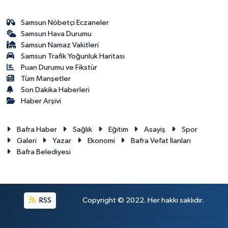
Samsun Nöbetçi Eczaneler
Samsun Hava Durumu
Samsun Namaz Vakitleri
Samsun Trafik Yoğunluk Haritası
Puan Durumu ve Fikstür
Tüm Manşetler
Son Dakika Haberleri
Haber Arşivi
Bafra Haber
Sağlık
Eğitim
Asayiş
Spor
Galeri
Yazar
Ekonomi
Bafra Vefat İlanları
Bafra Belediyesi
RSS
Copyright © 2022. Her hakkı saklıdır.