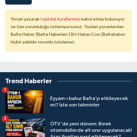
Yorum yazarak
topluluk kurallarımızı
kabul etmiş bulunuyor
ve tüm sorumluluğu üstleniyorsunuz. Yazılan yorumlardan
Bafra Haber |Bafra Haberleri | Brt Haber.Com |Bafrahaber
hiçbir şekilde sorumlu tutulamaz.
Trend Haberler
1
Eyyam-ı bahur Bafra’yı etkileyecek
mi? İşte son tahminler
2
ÖTV'de yeni dönem: Binek
otomobillerde alt sınır uygulanacak!
Araç fiyatları nasıl etkilenecek?