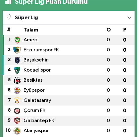
Süper Lig Puan Durumu
Süper Lig
#
Takım
O
P
1
Amed
0
0
2
Erzurumspor FK
0
0
3
Başakşehir
0
0
4
Kocaelispor
0
0
5
Beşiktaş
0
0
6
Eyüpspor
0
0
7
Galatasaray
0
0
8
Çorum FK
0
0
9
Gaziantep FK
0
0
10
Alanyaspor
0
0