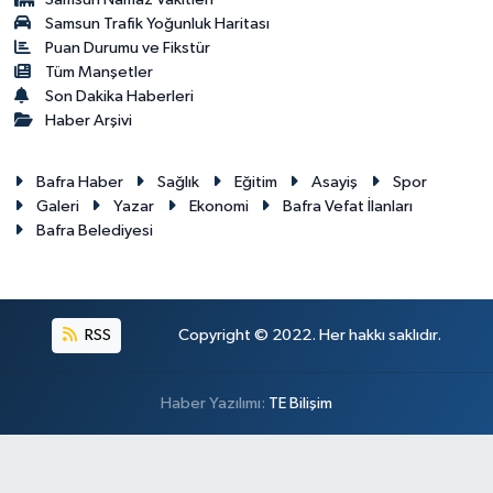
Samsun Trafik Yoğunluk Haritası
Puan Durumu ve Fikstür
Tüm Manşetler
Son Dakika Haberleri
Haber Arşivi
Bafra Haber
Sağlık
Eğitim
Asayiş
Spor
Galeri
Yazar
Ekonomi
Bafra Vefat İlanları
Bafra Belediyesi
RSS
Copyright © 2022. Her hakkı saklıdır.
Haber Yazılımı:
TE Bilişim