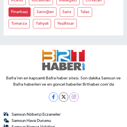
İncesu
Kocasinan
Melikgazi
Özvatan
Pinarbaşi
Sarioğlan
Sariz
Talas
Tomarza
Yahyali
Yeşilhisar
Bafra’nın en kapsamlı Bafra haber sitesi. Son dakika Samsun ve
Bafra haberleri ve en güncel haberler Brthaber.com’da
Samsun Nöbetçi Eczaneler
Samsun Hava Durumu
Samsun Namaz Vakitleri